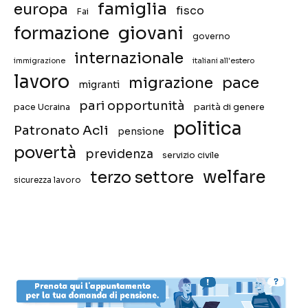
famiglia
europa
fisco
Fai
giovani
formazione
governo
internazionale
immigrazione
italiani all'estero
lavoro
migrazione
pace
migranti
pari opportunità
pace Ucraina
parità di genere
politica
Patronato Acli
pensione
povertà
previdenza
servizio civile
welfare
terzo settore
sicurezza lavoro