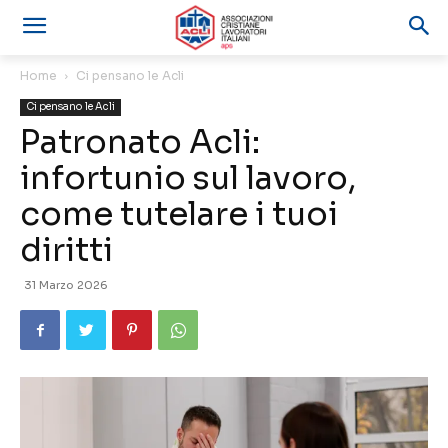
Home
Ci pensano le Acli
Ci pensano le Acli
Patronato Acli:
infortunio sul lavoro,
come tutelare i tuoi
diritti
31 Marzo 2026