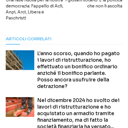
Una fase nuova per la nostra
I giovani votano. È la politica
democrazia: l’appello di Acli,
che non li ascolta
Anpi, Arci, Libera e
Paxchristi
ARTICOLI CORRELATI
L’anno scorso, quando ho pagato
i lavori di ristrutturazione, ho
effettuato un bonifico ordinario
anziché il bonifico parlante.
Posso ancora usufruire della
detrazione?
Nel dicembre 2024 ho svolto dei
lavori di ristrutturazione e ho
acquistato un armadio tramite
finanziamento, ma di fatto la
società finanziaria ha versato...