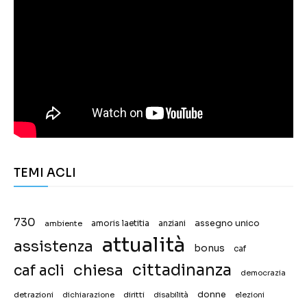
TEMI ACLI
730
assegno unico
ambiente
amoris laetitia
anziani
attualità
assistenza
bonus
caf
chiesa
cittadinanza
caf acli
democrazia
donne
detrazioni
diritti
disabilità
dichiarazione
elezioni