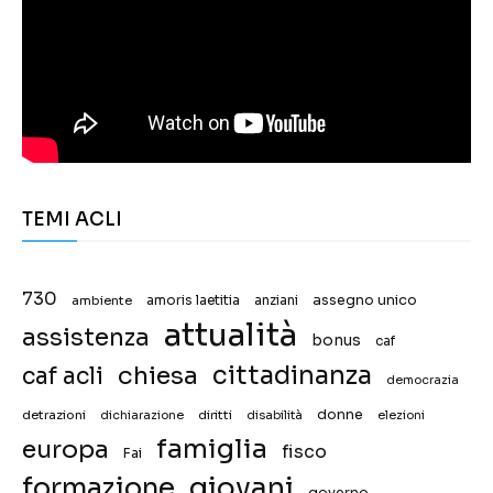
TEMI ACLI
730
assegno unico
ambiente
amoris laetitia
anziani
attualità
assistenza
bonus
caf
chiesa
cittadinanza
caf acli
democrazia
donne
detrazioni
diritti
disabilità
dichiarazione
elezioni
famiglia
europa
fisco
Fai
giovani
formazione
governo