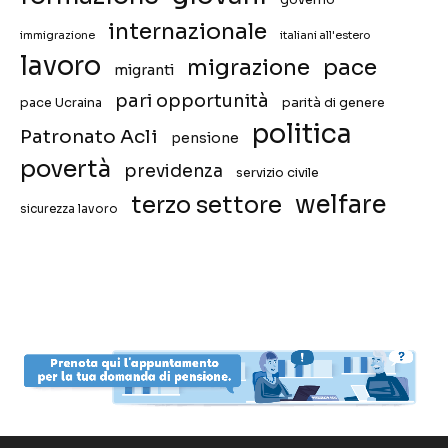
internazionale
immigrazione
italiani all'estero
lavoro
migrazione
pace
migranti
pari opportunità
pace Ucraina
parità di genere
politica
Patronato Acli
pensione
povertà
previdenza
servizio civile
welfare
terzo settore
sicurezza lavoro