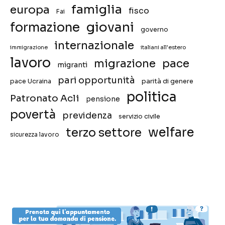
famiglia
europa
fisco
Fai
giovani
formazione
governo
internazionale
immigrazione
italiani all'estero
lavoro
migrazione
pace
migranti
pari opportunità
pace Ucraina
parità di genere
politica
Patronato Acli
pensione
povertà
previdenza
servizio civile
welfare
terzo settore
sicurezza lavoro