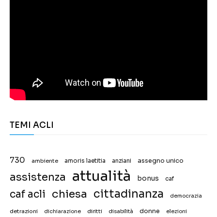
TEMI ACLI
730
assegno unico
ambiente
amoris laetitia
anziani
attualità
assistenza
bonus
caf
chiesa
cittadinanza
caf acli
democrazia
donne
detrazioni
diritti
disabilità
dichiarazione
elezioni