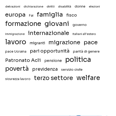
donne
detrazioni
diritti
disabilità
dichiarazione
elezioni
famiglia
europa
fisco
Fai
giovani
formazione
governo
internazionale
immigrazione
italiani all'estero
lavoro
migrazione
pace
migranti
pari opportunità
pace Ucraina
parità di genere
politica
Patronato Acli
pensione
povertà
previdenza
servizio civile
welfare
terzo settore
sicurezza lavoro