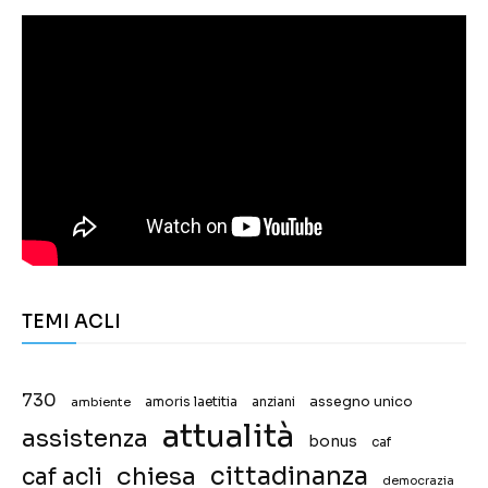
TEMI ACLI
730
assegno unico
ambiente
amoris laetitia
anziani
attualità
assistenza
bonus
caf
chiesa
cittadinanza
caf acli
democrazia