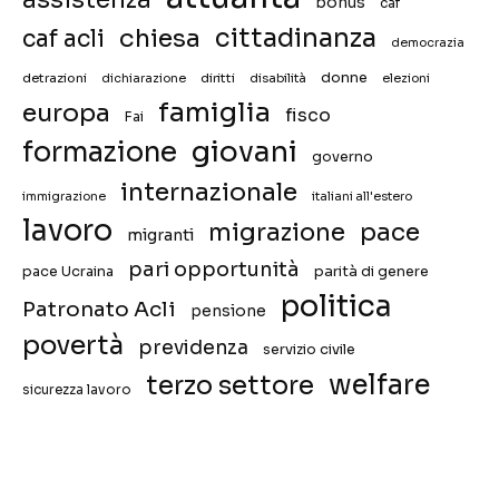
bonus
caf
chiesa
cittadinanza
caf acli
democrazia
donne
detrazioni
diritti
disabilità
dichiarazione
elezioni
famiglia
europa
fisco
Fai
giovani
formazione
governo
internazionale
immigrazione
italiani all'estero
lavoro
migrazione
pace
migranti
pari opportunità
pace Ucraina
parità di genere
politica
Patronato Acli
pensione
povertà
previdenza
servizio civile
welfare
terzo settore
sicurezza lavoro