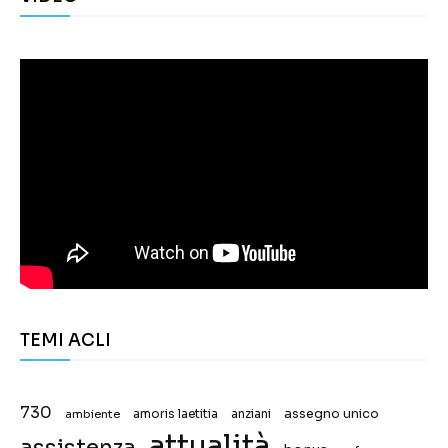
TEMI ACLI
730
assegno unico
ambiente
amoris laetitia
anziani
attualità
assistenza