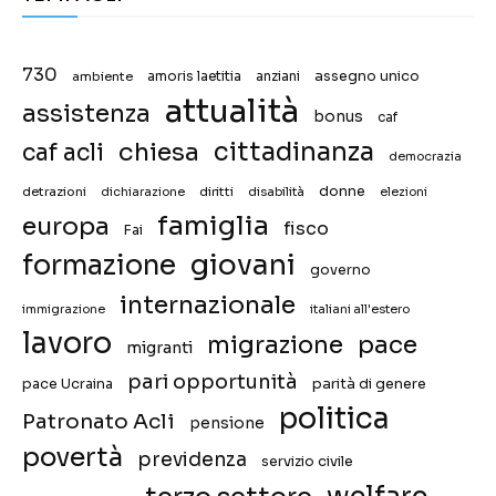
730
assegno unico
ambiente
amoris laetitia
anziani
attualità
assistenza
bonus
caf
chiesa
cittadinanza
caf acli
democrazia
donne
detrazioni
diritti
disabilità
dichiarazione
elezioni
famiglia
europa
fisco
Fai
giovani
formazione
governo
internazionale
immigrazione
italiani all'estero
lavoro
migrazione
pace
migranti
pari opportunità
pace Ucraina
parità di genere
politica
Patronato Acli
pensione
povertà
previdenza
servizio civile