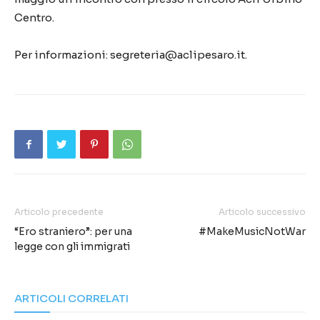
Centro.
Per informazioni: segreteria@aclipesaro.it.
Articolo precedente
Articolo successivo
“Ero straniero”: per una
#MakeMusicNotWar
legge con gli immigrati
ARTICOLI CORRELATI