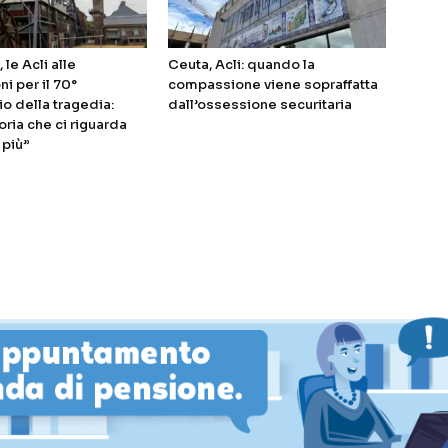
 le Acli alle
Ceuta, Acli: quando la
i per il 70°
compassione viene sopraffatta
io della tragedia:
dall’ossessione securitaria
ia che ci riguarda
 più”