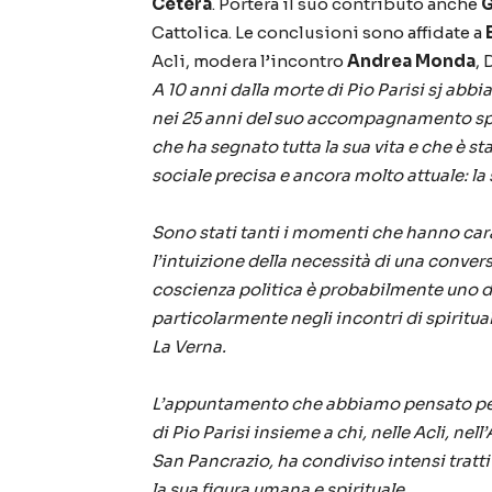
Cetera
. Porterà il suo contributo anche
G
Cattolica. Le conclusioni sono affidate a
Acli, modera l’incontro
Andrea Monda
,
A 10 anni dalla morte di Pio Parisi sj ab
nei 25 anni del suo accompagnamento sp
che ha segnato tutta la sua vita e che è st
sociale precisa e ancora molto attuale: la s
Sono stati tanti i momenti che hanno cara
l’intuizione della necessità di una conve
coscienza politica è probabilmente uno deg
particolarmente negli incontri di spiritual
La Verna.
L’appuntamento che abbiamo pensato per 
di Pio Parisi insieme a chi, nelle Acli, ne
San Pancrazio, ha condiviso intensi tratti d
la sua figura umana e spirituale.