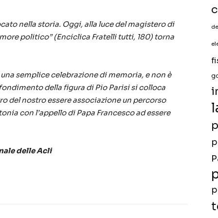
c
ato nella storia. Oggi, alla luce del magistero di
de
re politico” (Enciclica Fratelli tutti, 180) torna
el
f
 una semplice celebrazione di memoria, e non è
g
ndimento della figura di Pio Parisi si colloca
i
entro del nostro essere associazione un percorso
l
ntonia con l’appello di Papa Francesco ad essere
p
p
ale delle Acli
P
p
p
t