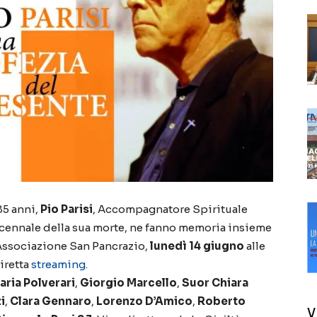
85 anni,
Pio Parisi
, Accompagnatore Spirituale
 decennale della sua morte, ne fanno memoria insieme
l’Associazione San Pancrazio,
lunedì 14 giugno
alle
iretta
streaming.
ria Polverari
,
Giorgio Marcello
,
Suor Chiara
i
,
Clara Gennaro
,
Lorenzo D’Amico
,
Roberto
V