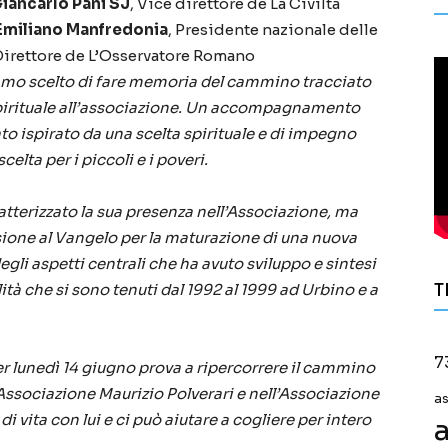
iancarlo Pani SJ
, Vice direttore de La Civiltà
Emiliano Manfredonia
, Presidente nazionale delle
 Direttore de L’Osservatore Romano
biamo scelto di fare memoria del cammino tracciato
irituale all’associazione. Un accompagnamento
ato ispirato da una scelta spirituale e di impegno
celta per i piccoli e i poveri.
tterizzato la sua presenza nell’Associazione, ma
rsione al Vangelo per la maturazione di una nuova
li aspetti centrali che ha avuto sviluppo e sintesi
ità che si sono tenuti dal 1992 al 1999 ad Urbino e a
T
7
lunedì 14 giugno prova a ripercorrere il cammino
ll’Associazione Maurizio Polverari e nell’Associazione
a
i vita con lui e ci può aiutare a cogliere per intero
a