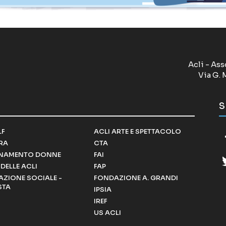
Acli - Ass
Via G. 
S
LF
ACLI ARTE E SPETTACOLO
RRA
CTA
NAMENTO DONNE
FAI
DELLE ACLI
FAP
ZIONE SOCIALE -
FONDAZIONE A. GRANDI
STA
IPSIA
IREF
US ACLI