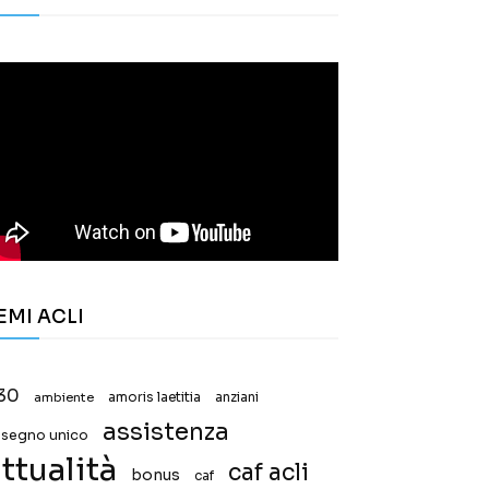
EMI ACLI
30
ambiente
amoris laetitia
anziani
assistenza
ssegno unico
ttualità
caf acli
bonus
caf