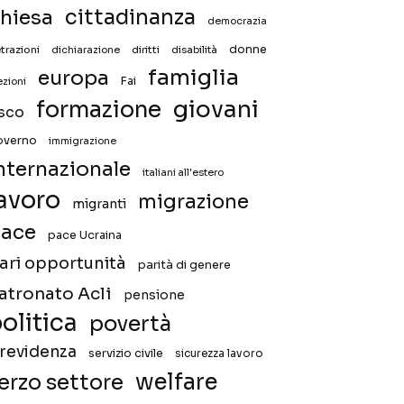
hiesa
cittadinanza
democrazia
donne
trazioni
diritti
disabilità
dichiarazione
famiglia
europa
Fai
ezioni
giovani
formazione
isco
overno
immigrazione
nternazionale
italiani all'estero
avoro
migrazione
migranti
ace
pace Ucraina
ari opportunità
parità di genere
atronato Acli
pensione
olitica
povertà
revidenza
servizio civile
sicurezza lavoro
welfare
erzo settore