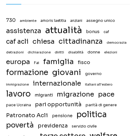
730
assegno unico
ambiente
amoris laetitia
anziani
attualità
assistenza
bonus
caf
chiesa
cittadinanza
caf acli
democrazia
donne
detrazioni
diritti
disabilità
dichiarazione
elezioni
famiglia
europa
fisco
Fai
giovani
formazione
governo
internazionale
immigrazione
italiani all'estero
lavoro
migrazione
pace
migranti
pari opportunità
pace Ucraina
parità di genere
politica
Patronato Acli
pensione
povertà
previdenza
servizio civile
welfare