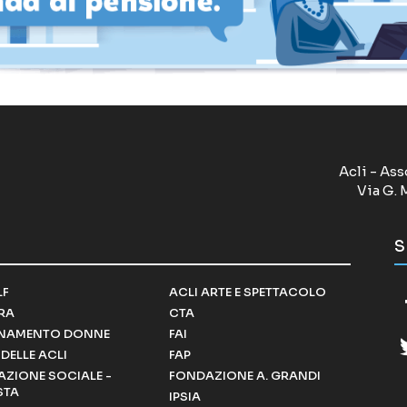
Acli - Ass
Via G. 
S
LF
ACLI ARTE E SPETTACOLO
RRA
CTA
NAMENTO DONNE
FAI
DELLE ACLI
FAP
ZIONE SOCIALE -
FONDAZIONE A. GRANDI
STA
IPSIA