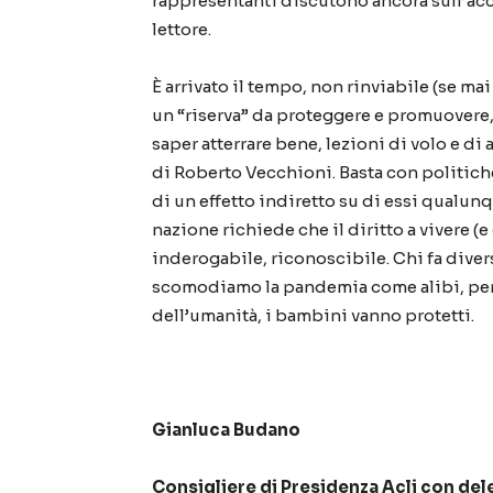
rappresentanti discutono ancora sull’acc
lettore.
È arrivato il tempo, non rinviabile (se mai
un “riserva” da proteggere e promuovere, p
saper atterrare bene, lezioni di volo e di 
di Roberto Vecchioni. Basta con politiche 
di un effetto indiretto su di essi qualunq
nazione richiede che il diritto a vivere (e
inderogabile, riconoscibile. Chi fa diver
scomodiamo la pandemia come alibi, perch
dell’umanità, i bambini vanno protetti.
Gianluca Budano
Consigliere di Presidenza Acli con deleg