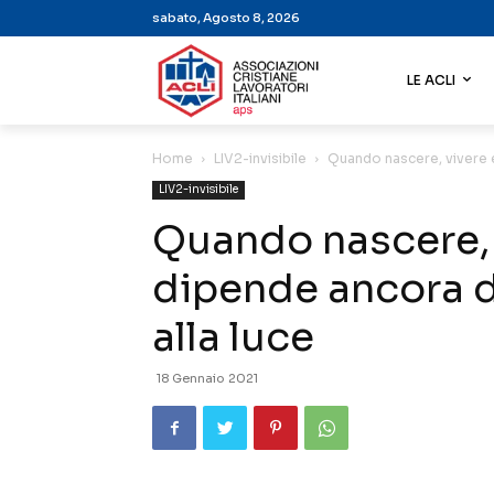
sabato, Agosto 8, 2026
LE ACLI
Home
LIV2-invisibile
Quando nascere, vivere e 
LIV2-invisibile
Quando nascere, 
dipende ancora da
alla luce
18 Gennaio 2021