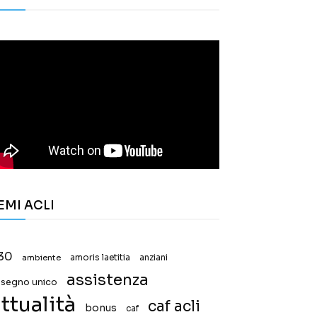
EMI ACLI
30
ambiente
amoris laetitia
anziani
assistenza
ssegno unico
ttualità
caf acli
bonus
caf