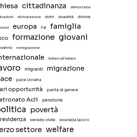
hiesa
cittadinanza
democrazia
donne
trazioni
diritti
disabilità
dichiarazione
famiglia
europa
Fai
ezioni
giovani
formazione
isco
overno
immigrazione
nternazionale
italiani all'estero
avoro
migrazione
migranti
ace
pace Ucraina
ari opportunità
parità di genere
atronato Acli
pensione
olitica
povertà
revidenza
servizio civile
sicurezza lavoro
welfare
erzo settore