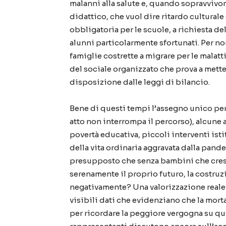
malanni alla salute e, quando sopravvivon
didattico, che vuol dire ritardo cultural
obbligatoria per le scuole, a richiesta del
alunni particolarmente sfortunati. Per n
famiglie costrette a migrare per le malatt
del sociale organizzato che prova a mette
disposizione dalle leggi di bilancio.
Bene di questi tempi l’assegno unico per f
atto non interrompa il percorso), alcune 
povertà educativa, piccoli interventi isti
della vita ordinaria aggravata dalla pand
presupposto che senza bambini che cre
serenamente il proprio futuro, la costruz
negativamente? Una valorizzazione reale
visibili dati che evidenziano che la mortal
per ricordare la peggiore vergogna su qu