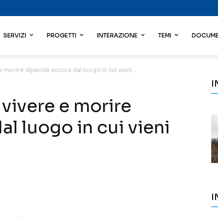
SERVIZI
PROGETTI
INTERAZIONE
TEMI
DOCUME
morire dipende ancora dal luogo in cui vieni...
I
vivere e morire
l luogo in cui vieni
I