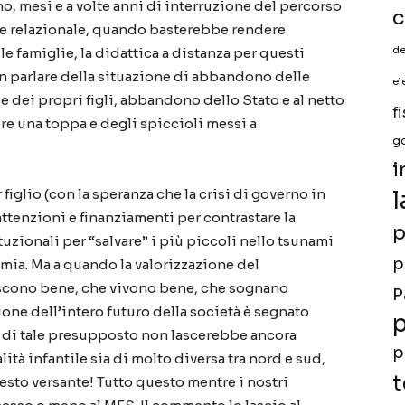
o, mesi e a volte anni di interruzione del percorso
c
e e relazionale, quando basterebbe rendere
de
le famiglie, la didattica a distanza per questi
on parlare della situazione di abbandono delle
el
ie dei propri figli, abbandono dello Stato e al netto
f
re una toppa e degli spiccioli messi a
g
i
iglio (con la speranza che la crisi di governo in
l
attenzioni e finanziamenti per contrastare la
p
tuzionali per “salvare” i più piccoli nello tsunami
p
emia. Ma a quando la valorizzazione del
scono bene, che vivono bene, che sognano
P
ione dell’intero futuro della società è segnato
p
 di tale presupposto non lascerebbe ancora
p
ità infantile sia di molto diversa tra nord e sud,
t
esto versante! Tutto questo mentre i nostri