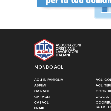
MONDO ACLI
ACLI IN FAMIGLIA
ACLI CO
ASPEVI
ACLI TE
CAA ACLI
COORDI
CAF ACLI
GIOVANI 
CASACLI
COOPERA
SU LA TE
ENAIP