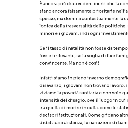
È ancora più dura vedere inerti che la co
siano ancora falsamente prioritarie nell’
spesso, ma domina contestualmente la cult
logica della trasversalità delle politiche
minori e i giovani, indi ogni investimento
Se il tasso di natalità non fosse da temp
fosse irrilevante, se la voglia di fare fa
convincente. Ma non è così!
Infatti siamo in pieno inverno demografic
disavanzo, i giovani non trovano lavoro, 
viviamo la povertà sanitaria e non solo q
intensità del disagio, ove il luogo in cui 
e a quella di morire in culla, come le sta
decisori istituzionali. Come gridano alt
didattica a distanza, le narrazioni di bam