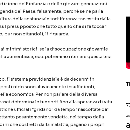
ndizione dell’infanzia e delle giovani generazioni
agenda del Paese; falsamente, perché se ne parla
ura della sostanziale indifferenza travestita dalla
, sul presupposto che tutto quello che si fa tocca i
, pur non citandoli, li riguarda.
o ai minimi storici, se la disoccupazione giovanile
miglia aumentasse, ecc. potremmo ritenere questa tesi
o, il sistema previdenziale è da decenni in
T
i posti nido sono atavicamente insufficienti,
uella economica. Per non parlare della diversa
nasci determina le tue sorti fino alla speranza di vita
7
tistiche ufficiali “gridano” da tempo inascoltate dai
a
rettanto pesantemente vendetta, nel tempo della
a
bini che costretti dalla malattia, pagano i propri