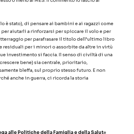
esso o meno al MES. Il commento lo lascio al
 lo è stato), di pensare ai bambini e ai ragazzi come
er aiutarli a rinforzarsi per spiccare il volo e per
atterraggio per parafrasare il titolo dell’ultimo libro
residuali per i minori o assorbite da altre in virtù
ue investimento si faccia. Il senso di civiltà di una
 crescere bene) sia centrale, prioritario,
samente bleffa, sul proprio stesso futuro. E non
é anche in guerra, ci ricorda la storia
a alle Politiche della Famiglia e della Salut
e