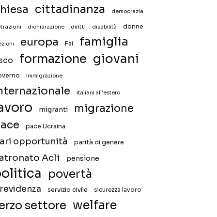
hiesa
cittadinanza
democrazia
donne
trazioni
diritti
disabilità
dichiarazione
famiglia
europa
Fai
ezioni
giovani
formazione
isco
overno
immigrazione
nternazionale
italiani all'estero
avoro
migrazione
migranti
ace
pace Ucraina
ari opportunità
parità di genere
atronato Acli
pensione
olitica
povertà
revidenza
servizio civile
sicurezza lavoro
welfare
erzo settore