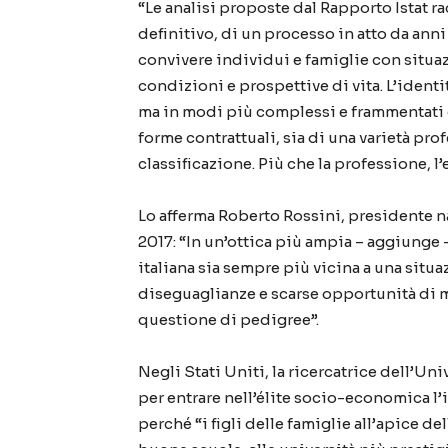
“Le analisi proposte dal Rapporto Istat 
definitivo, di un processo in atto da anni
convivere individui e famiglie con situa
condizioni e prospettive di vita. L’identit
ma in modi più complessi e frammentati ch
forme contrattuali, sia di una varietà pro
classificazione. Più che la professione, 
Lo afferma Roberto Rossini, presidente n
2017: “In un’ottica più ampia – aggiunge
italiana sia sempre più vicina a una situa
diseguaglianze e scarse opportunità di mo
questione di pedigree”.
Negli Stati Uniti, la ricercatrice dell’Uni
per entrare nell’élite socio-economica 
perché “i figli delle famiglie all’apice d