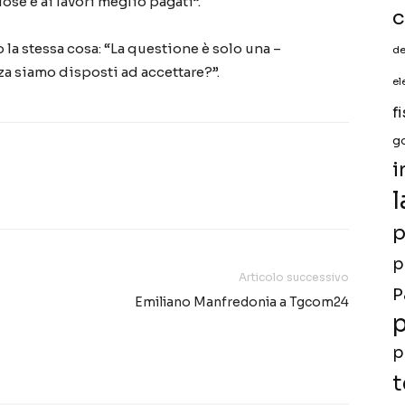
ose e ai lavori meglio pagati”.
c
o la stessa cosa: “La questione è solo una –
de
a siamo disposti ad accettare?”.
el
f
g
i
l
p
p
Articolo successivo
P
Emiliano Manfredonia a Tgcom24
p
p
t