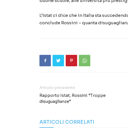
buone scuole, alle università più prestigi
L’Istat ci dice che in Italia sta succedend
conclude Rossini – quanta disuguaglianz
Articolo precedente
Rapporto Istat, Rossini: “Troppe
disuguaglianze”
ARTICOLI CORRELATI