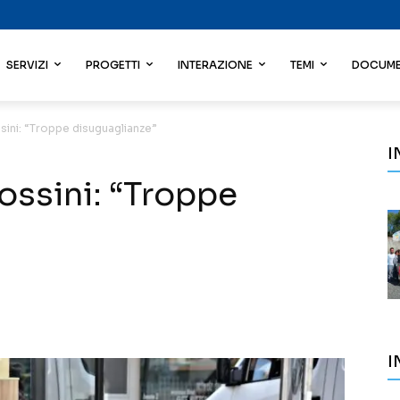
SERVIZI
PROGETTI
INTERAZIONE
TEMI
DOCUME
sini: “Troppe disuguaglianze”
I
ossini: “Troppe
I