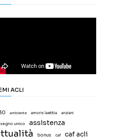
EMI ACLI
30
ambiente
amoris laetitia
anziani
assistenza
ssegno unico
ttualità
caf acli
bonus
caf