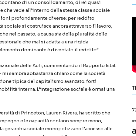
raccontano di un consolidamento, direi quasi
 e che vede all’interno della stessa classe sociale
zioni profondamente diverse: per reddito,
à sociale si costruisce ancora attraverso il lavoro,
e nel passato, a causa sia della pluralità delle
fessionale che mal si adatta a una rigida
l’elemento dominante è diventato il reddito”.
azionale delle Acli, commentando il Rapporto Istat
 – mi sembra abbastanza chiaro come la società
zione tipica del capitalismo avanzato: forti
T
bilità interna. L’integrazione sociale è ormai una
7
versità di Princeton, Lauren Rivera, ha scritto che
l’impegno e le capacità contano sempre meno,
a
a
ella gerarchia sociale monopolizzano l’accesso alle