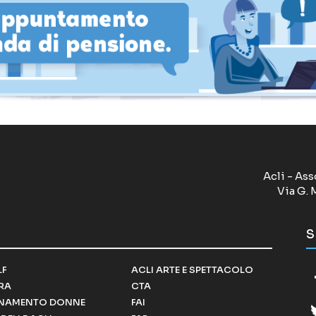
Acli - Ass
Via G. 
S
LF
ACLI ARTE E SPETTACOLO
RRA
CTA
NAMENTO DONNE
FAI