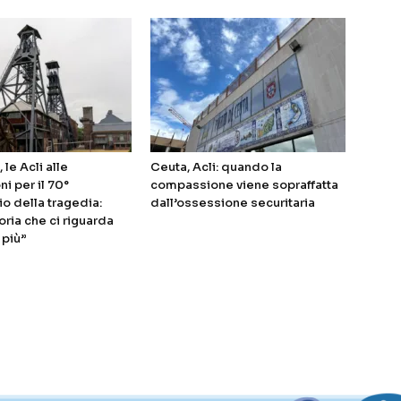
 le Acli alle
Ceuta, Acli: quando la
i per il 70°
compassione viene sopraffatta
io della tragedia:
dall’ossessione securitaria
ia che ci riguarda
 più”