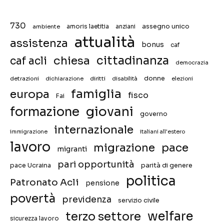
730
assegno unico
ambiente
amoris laetitia
anziani
attualità
assistenza
bonus
caf
chiesa
cittadinanza
caf acli
democrazia
donne
detrazioni
diritti
disabilità
dichiarazione
elezioni
famiglia
europa
fisco
Fai
giovani
formazione
governo
internazionale
immigrazione
italiani all'estero
lavoro
migrazione
pace
migranti
pari opportunità
pace Ucraina
parità di genere
politica
Patronato Acli
pensione
povertà
previdenza
servizio civile
welfare
terzo settore
sicurezza lavoro