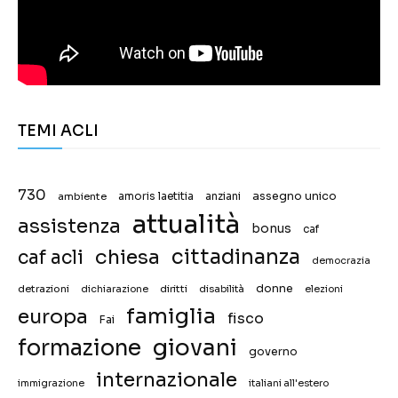
TEMI ACLI
730
assegno unico
ambiente
amoris laetitia
anziani
attualità
assistenza
bonus
caf
chiesa
cittadinanza
caf acli
democrazia
donne
detrazioni
diritti
disabilità
dichiarazione
elezioni
famiglia
europa
fisco
Fai
giovani
formazione
governo
internazionale
immigrazione
italiani all'estero