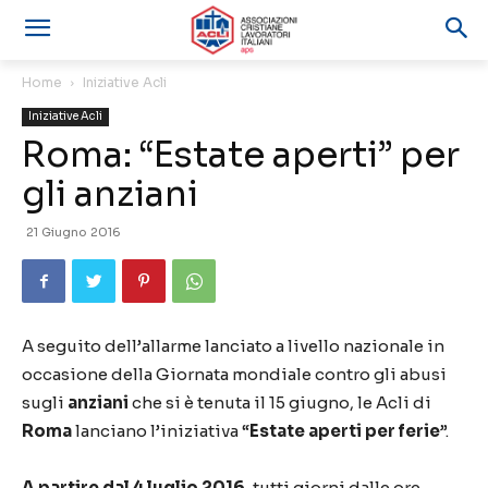
Home
Iniziative Acli
Iniziative Acli
Roma: “Estate aperti” per
gli anziani
21 Giugno 2016
A seguito dell’allarme lanciato a livello nazionale in
occasione della Giornata mondiale contro gli abusi
sugli
anziani
che si è tenuta il 15 giugno, le Acli di
Roma
lanciano l’iniziativa “
Estate aperti per ferie
”.
A partire dal 4 luglio 2016
, tutti giorni dalle ore