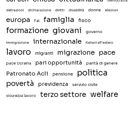
democrazia
donne
detrazioni
diritti
disabilità
dichiarazione
elezioni
famiglia
europa
fisco
Fai
giovani
formazione
governo
internazionale
immigrazione
italiani all'estero
lavoro
migrazione
pace
migranti
pari opportunità
pace Ucraina
parità di genere
politica
Patronato Acli
pensione
povertà
previdenza
servizio civile
welfare
terzo settore
sicurezza lavoro