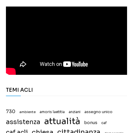
TEMI ACLI
730
assegno unico
ambiente
amoris laetitia
anziani
attualità
assistenza
bonus
caf
chiesa
cittadinanza
caf acli