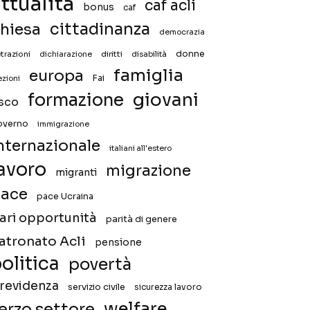
ttualità
caf acli
bonus
caf
hiesa
cittadinanza
democrazia
donne
trazioni
diritti
disabilità
dichiarazione
famiglia
europa
Fai
ezioni
giovani
formazione
isco
overno
immigrazione
nternazionale
italiani all'estero
avoro
migrazione
migranti
ace
pace Ucraina
ari opportunità
parità di genere
atronato Acli
pensione
olitica
povertà
revidenza
servizio civile
sicurezza lavoro
welfare
erzo settore