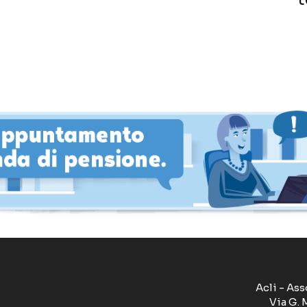
Acli - Ass
Via G. 