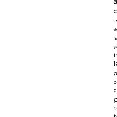
a
c
de
el
f
g
i
l
p
p
P
p
p
t