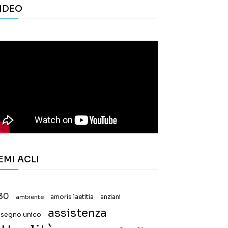
IDEO
EMI ACLI
30
ambiente
amoris laetitia
anziani
assistenza
ssegno unico