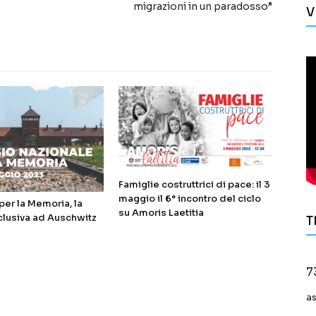
migrazioni in un paradosso”
V
Famiglie costruttrici di pace: il 3
maggio il 6° incontro del ciclo
er la Memoria, la
su Amoris Laetitia
clusiva ad Auschwitz
T
7
a