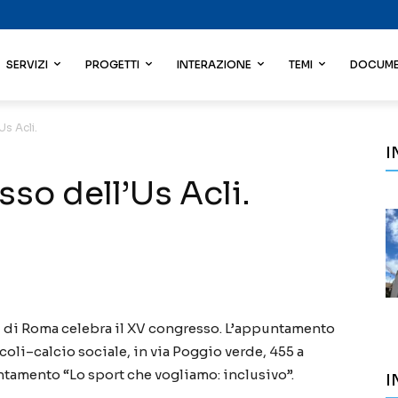
SERVIZI
PROGETTI
INTERAZIONE
TEMI
DOCUME
s Acli.
I
so dell’Us Acli.
i di Roma celebra il XV congresso. L’appuntamento
coli–calcio sociale, in via Poggio verde, 455 a
tamento “Lo sport che vogliamo: inclusivo”.
I