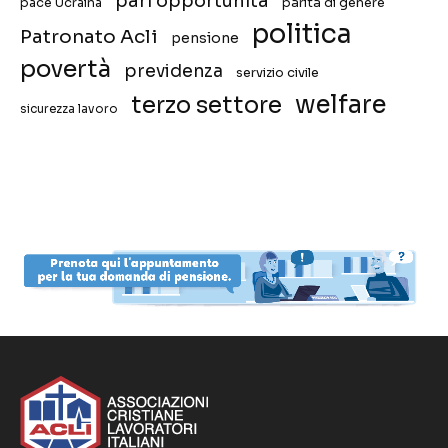
pari opportunità
pace Ucraina
parità di genere
politica
Patronato Acli
pensione
povertà
previdenza
servizio civile
welfare
terzo settore
sicurezza lavoro