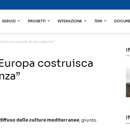
SERVIZI
PROGETTI
INTERAZIONE
TEMI
DOCUME
 costruisca ponti di accoglienza”
I
L’Europa costruisca
nza”
I
l diffuso delle culture mediterranee
, giunto