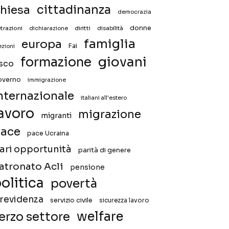
hiesa
cittadinanza
democrazia
donne
trazioni
diritti
disabilità
dichiarazione
famiglia
europa
Fai
ezioni
giovani
formazione
isco
overno
immigrazione
nternazionale
italiani all'estero
avoro
migrazione
migranti
ace
pace Ucraina
ari opportunità
parità di genere
atronato Acli
pensione
olitica
povertà
revidenza
servizio civile
sicurezza lavoro
welfare
erzo settore