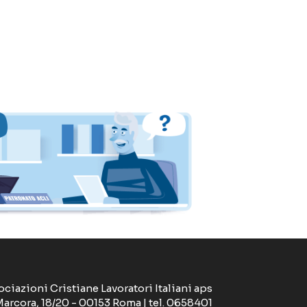
ociazioni Cristiane Lavoratori Italiani aps
Marcora, 18/20 - 00153 Roma | tel. 0658401