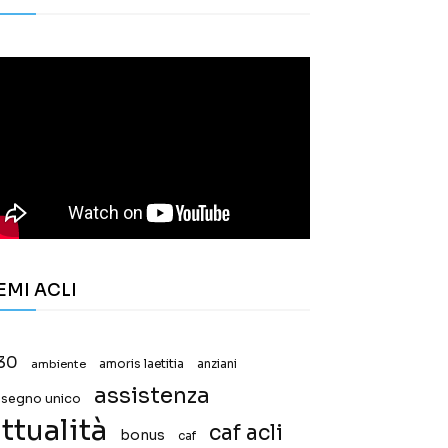
EMI ACLI
30
ambiente
amoris laetitia
anziani
assistenza
ssegno unico
ttualità
caf acli
bonus
caf