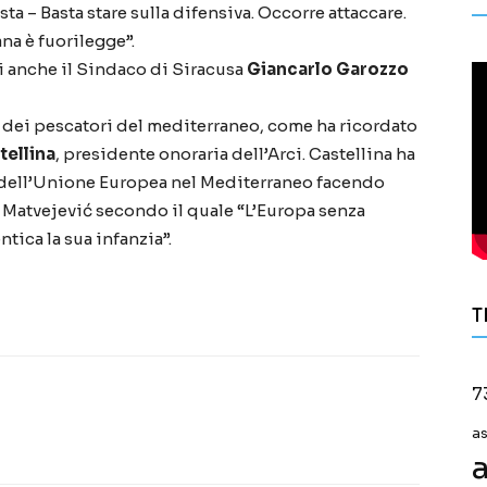
ista – Basta stare sulla difensiva. Occorre attaccare.
na è fuorilegge”.
i anche il Sindaco di Siracusa
Giancarlo Garozzo
o dei pescatori del mediterraneo, come ha ricordato
tellina
, presidente onoraria dell’Arci. Castellina ha
 dell’Unione Europea nel Mediterraneo facendo
g Matvejević secondo il quale “L’Europa senza
ica la sua infanzia”.
T
7
a
a