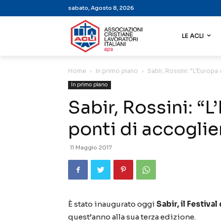
sabato, Agosto 8, 2026
LE ACLI
Home
In primo piano
Sabir, Rossini: “L’Europa
In primo piano
Sabir, Rossini: “
ponti di accoglie
11 Maggio 2017
È stato inaugurato oggi
Sabir, il Festiva
quest’anno alla sua terza edizione.