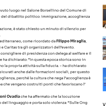
 avuto luogo nel Salone Borsellino del Comune di
o del dibattito politico: immigrazione, accoglienza
azione, è stato chiesto un minuto di silenzio per
.
l Mediterraneo, come ricordato da
Filippo Miraglia
,
e Caritas tra gli organizzatori dell’evento.
 consigliere di presidenza con delega al welfare e il
 ha dichiarato: “In questa epoca storica sono in
 la propria attività sulla fiducia. – ha dichiarato
ssicurati anche dalle formazioni sociali, per questo
oglienza, perché la cultura che nega l’accoglienza è
a che vengano costruiti ponti che favoriscano l’
oni Ovadia
che ha affermato che la locuzione
o del linguaggio e porta solo violenza: “Sulle Ong
V