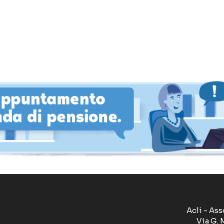
Acli - Ass
Via G. 