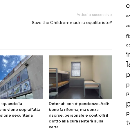
c
Articolo successivo
de
Save the Children: madri o equilibriste?
el
f
g
i
l
p
p
P
p
i: quando la
Detenuti con dipendenze, Acli:
ne viene sopraffatta
bene la riforma, ma senza
p
sione securitaria
risorse, personale e controlli il
diritto alla cura resterà sulla
t
carta