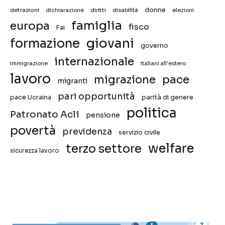
donne
detrazioni
diritti
disabilità
dichiarazione
elezioni
famiglia
europa
fisco
Fai
giovani
formazione
governo
internazionale
immigrazione
italiani all'estero
lavoro
migrazione
pace
migranti
pari opportunità
pace Ucraina
parità di genere
politica
Patronato Acli
pensione
povertà
previdenza
servizio civile
welfare
terzo settore
sicurezza lavoro