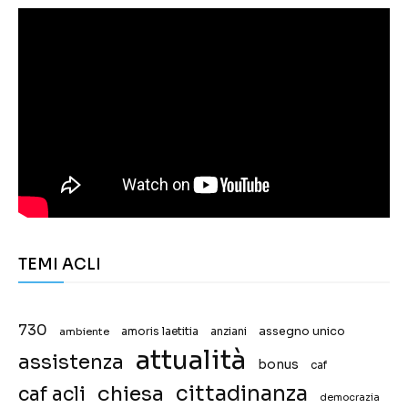
TEMI ACLI
730
assegno unico
ambiente
amoris laetitia
anziani
attualità
assistenza
bonus
caf
chiesa
cittadinanza
caf acli
democrazia