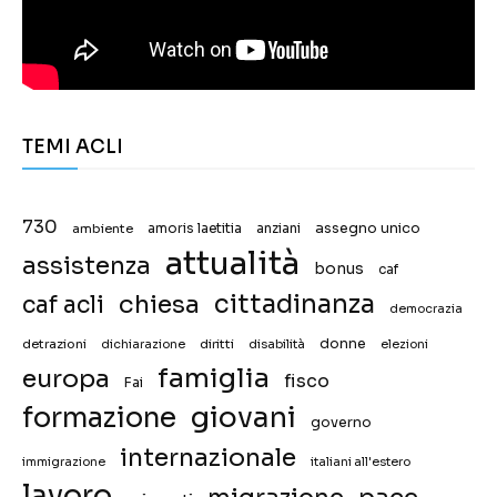
TEMI ACLI
730
assegno unico
ambiente
amoris laetitia
anziani
attualità
assistenza
bonus
caf
chiesa
cittadinanza
caf acli
democrazia
donne
detrazioni
diritti
disabilità
dichiarazione
elezioni
famiglia
europa
fisco
Fai
giovani
formazione
governo
internazionale
immigrazione
italiani all'estero
lavoro