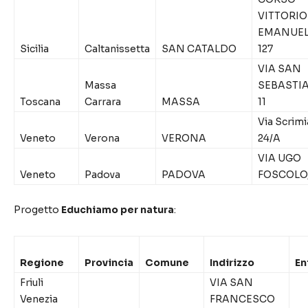
VITTORIO
EMANUEL
Sicilia
Caltanissetta
SAN CATALDO
127
VIA SAN
Massa
SEBASTI
Toscana
Carrara
MASSA
11
Via Scrimi
Veneto
Verona
VERONA
24/A
VIA UGO
Veneto
Padova
PADOVA
FOSCOLO,
Progetto
Educhiamo per natura
:
Regione
Provincia
Comune
Indirizzo
En
Friuli
VIA SAN
Venezia
FRANCESCO