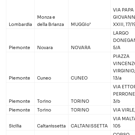
VIA PAPA
Monza e
GIOVANN
Lombardia
della Brianza
MUGGIo’
XXIII, 17/1
LARGO
DONEGAN
Piemonte
Novara
NOVARA
5/A
PIAZZA
VINCENZ
VIRGINIO
Piemonte
Cuneo
CUNEO
13/a
VIA ETTO
PERRONE
Piemonte
Torino
TORINO
3/b
Piemonte
Torino
TORINO
VIA VIRLE,
VIA MALT
Sicilia
Caltanissetta
CALTANISSETTA
105
CORSO