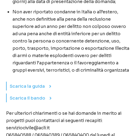
giorni) alla data di presentazione della domanda;
Non aver riportato condanne in Italia o all’estero,
anche non definitive alla pena della reclusione
superiore ad un anno per delitto non colposo ovvero
ad una pena anche di entità inferiore per un delitto
contro la persona o concernente detenzione, uso,
porto, trasporto, importazione o esportazione illecita
di armi o materie esplodenti ovvero per delitti
riguardanti l’appartenenza o il favoreggiamento a
gruppi eversivi, terroristici, o di criminalità organizzata
Scarica la guida
Scarica il bando
Per ulteriori chiarimenti o se hai domande in merito ai
progetti puoi contattarci ai seguenti recapiti:
serviziocivile@acli.it
065840588 / 065840389 / 065840400 dal lunedì al