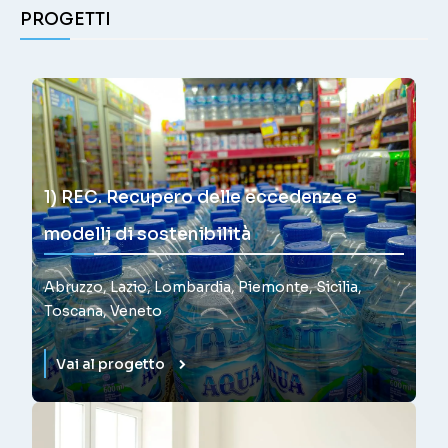
PROGETTI
1) REC. Recupero delle eccedenze e
modelli di sostenibilità
Abruzzo, Lazio, Lombardia, Piemonte, Sicilia,
Toscana, Veneto
Vai al progetto