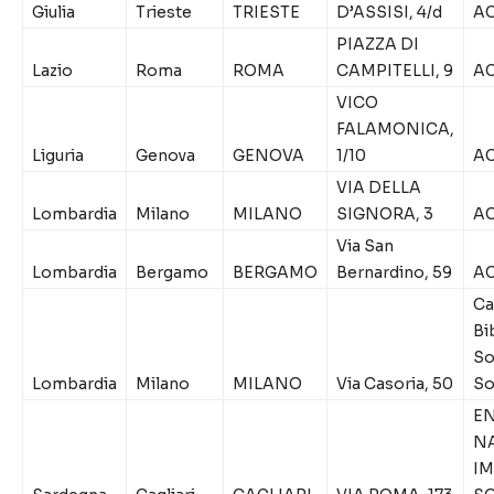
Giulia
Trieste
TRIESTE
D’ASSISI, 4/d
AC
PIAZZA DI
Lazio
Roma
ROMA
CAMPITELLI, 9
AC
VICO
FALAMONICA,
Liguria
Genova
GENOVA
1/10
AC
VIA DELLA
Lombardia
Milano
MILANO
SIGNORA, 3
AC
Via San
Lombardia
Bergamo
BERGAMO
Bernardino, 59
AC
Ca
Bi
So
Lombardia
Milano
MILANO
Via Casoria, 50
Soc
E
N
I