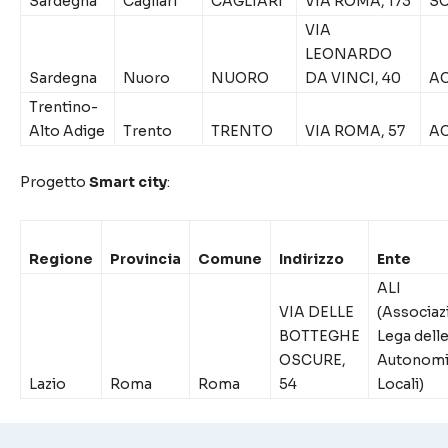
Sardegna
Cagliari
CAGLIARI
VIA ROMA, 173
SO
VIA
LEONARDO
Sardegna
Nuoro
NUORO
DA VINCI, 40
AC
Trentino-
Alto Adige
Trento
TRENTO
VIA ROMA, 57
AC
Progetto
Smart city
:
Regione
Provincia
Comune
Indirizzo
Ente
ALI
VIA DELLE
(Associaz
BOTTEGHE
Lega dell
OSCURE,
Autonom
Lazio
Roma
Roma
54
Locali)