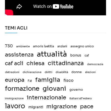
TEMI ACLI
730
assegno unico
ambiente
amoris laetitia
anziani
attualità
assistenza
bonus
caf
chiesa
cittadinanza
caf acli
democrazia
donne
detrazioni
diritti
disabilità
dichiarazione
elezioni
famiglia
europa
fisco
Fai
giovani
formazione
governo
internazionale
immigrazione
italiani all'estero
lavoro
migrazione
pace
migranti