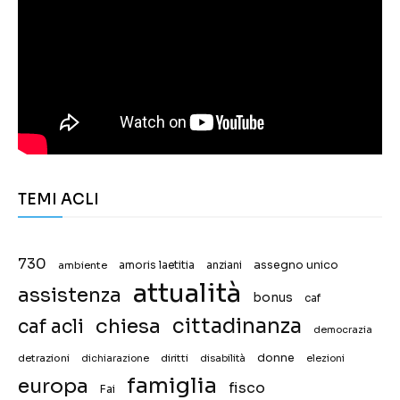
TEMI ACLI
730
assegno unico
ambiente
amoris laetitia
anziani
attualità
assistenza
bonus
caf
chiesa
cittadinanza
caf acli
democrazia
donne
detrazioni
diritti
disabilità
dichiarazione
elezioni
famiglia
europa
fisco
Fai