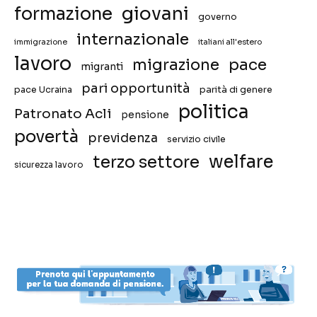
giovani
formazione
governo
internazionale
immigrazione
italiani all'estero
lavoro
migrazione
pace
migranti
pari opportunità
pace Ucraina
parità di genere
politica
Patronato Acli
pensione
povertà
previdenza
servizio civile
welfare
terzo settore
sicurezza lavoro