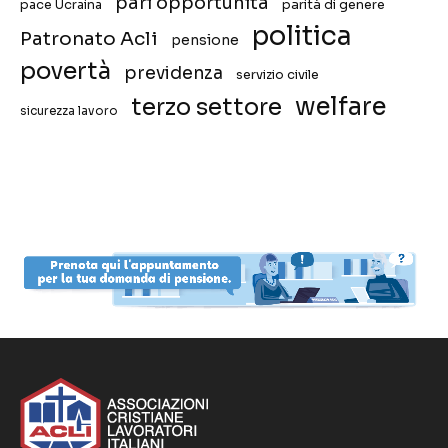
pari opportunità
pace Ucraina
parità di genere
politica
Patronato Acli
pensione
povertà
previdenza
servizio civile
welfare
terzo settore
sicurezza lavoro