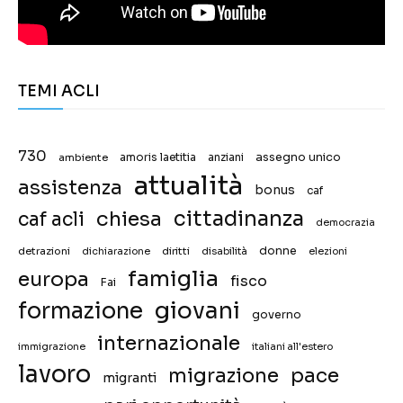
TEMI ACLI
730
assegno unico
ambiente
amoris laetitia
anziani
attualità
assistenza
bonus
caf
chiesa
cittadinanza
caf acli
democrazia
donne
detrazioni
diritti
disabilità
dichiarazione
elezioni
famiglia
europa
fisco
Fai
giovani
formazione
governo
internazionale
immigrazione
italiani all'estero
lavoro
migrazione
pace
migranti