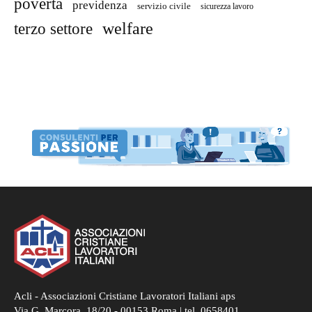
povertà
previdenza
servizio civile
sicurezza lavoro
welfare
terzo settore
Acli - Associazioni Cristiane Lavoratori Italiani aps
Via G. Marcora, 18/20 - 00153 Roma | tel. 0658401