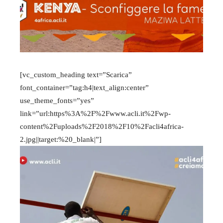
[vc_custom_heading text=”Scarica”
font_container=”tag:h4|text_align:center”
use_theme_fonts=”yes”
link=”url:https%3A%2F%2Fwww.acli.it%2Fwp-
content%2Fuploads%2F2018%2F10%2Facli4africa-
2.jpg||target:%20_blank|”]