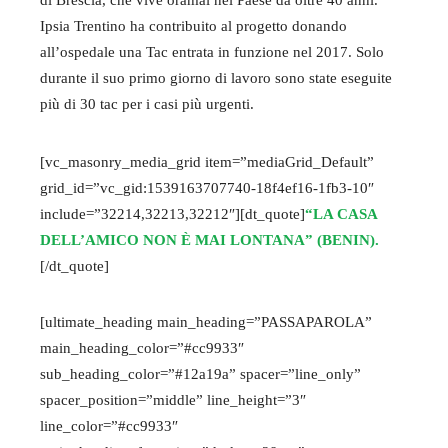
di Brescia, che vive oramai nel Paese da oltre 40 anni.
Ipsia Trentino ha contribuito al progetto donando
all’ospedale una Tac entrata in funzione nel 2017. Solo
durante il suo primo giorno di lavoro sono state eseguite
più di 30 tac per i casi più urgenti.
[vc_masonry_media_grid item=”mediaGrid_Default”
grid_id=”vc_gid:1539163707740-18f4ef16-1fb3-10″
include=”32214,32213,32212″][dt_quote]
“LA CASA
DELL’AMICO NON È MAI LONTANA” (BENIN).
[/dt_quote]
[ultimate_heading main_heading=”PASSAPAROLA”
main_heading_color=”#cc9933″
sub_heading_color=”#12a19a” spacer=”line_only”
spacer_position=”middle” line_height=”3″
line_color=”#cc9933″