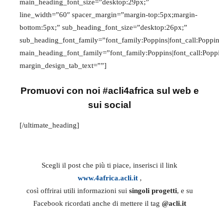
main_heading_font_size=”desktop:29px;”
line_width=”60″ spacer_margin=”margin-top:5px;margin-
bottom:5px;” sub_heading_font_size=”desktop:26px;”
sub_heading_font_family=”font_family:Poppins|font_call:Poppi
main_heading_font_family=”font_family:Poppins|font_call:Popp
margin_design_tab_text=””]
Promuovi con noi #acli4africa sul web e
sui social
[/ultimate_heading]
Scegli il post che più ti piace, inserisci il link
www.4africa.acli.it
,
così offrirai utili informazioni sui
singoli progetti
, e su
Facebook ricordati anche di mettere il tag
@acli.it