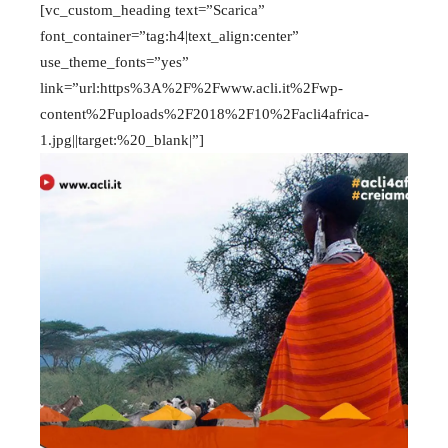
[vc_custom_heading text=”Scarica”
font_container=”tag:h4|text_align:center”
use_theme_fonts=”yes”
link=”url:https%3A%2F%2Fwww.acli.it%2Fwp-
content%2Fuploads%2F2018%2F10%2Facli4africa-
1.jpg||target:%20_blank|”]