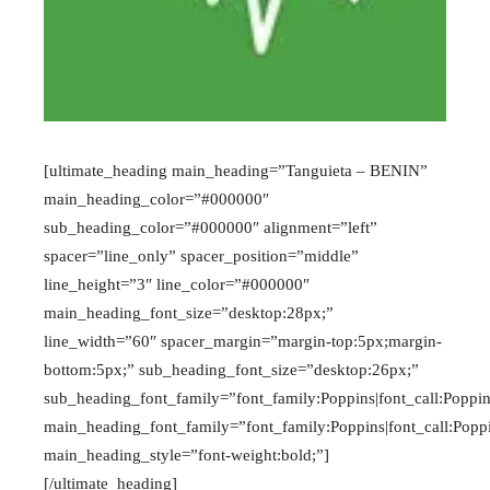
[ultimate_heading main_heading=”Tanguieta – BENIN”
main_heading_color=”#000000″
sub_heading_color=”#000000″ alignment=”left”
spacer=”line_only” spacer_position=”middle”
line_height=”3″ line_color=”#000000″
main_heading_font_size=”desktop:28px;”
line_width=”60″ spacer_margin=”margin-top:5px;margin-
bottom:5px;” sub_heading_font_size=”desktop:26px;”
sub_heading_font_family=”font_family:Poppins|font_call:Poppi
main_heading_font_family=”font_family:Poppins|font_call:Popp
main_heading_style=”font-weight:bold;”]
[/ultimate_heading]