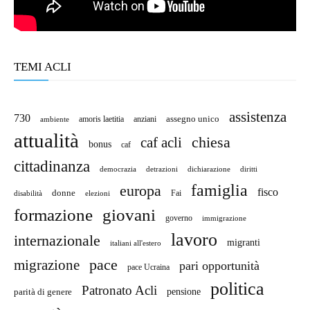
TEMI ACLI
assistenza
730
amoris laetitia
anziani
assegno unico
ambiente
attualità
chiesa
caf acli
bonus
caf
cittadinanza
detrazioni
diritti
democrazia
dichiarazione
famiglia
europa
fisco
donne
Fai
disabilità
elezioni
giovani
formazione
governo
immigrazione
lavoro
internazionale
migranti
italiani all'estero
pace
migrazione
pari opportunità
pace Ucraina
politica
Patronato Acli
pensione
parità di genere