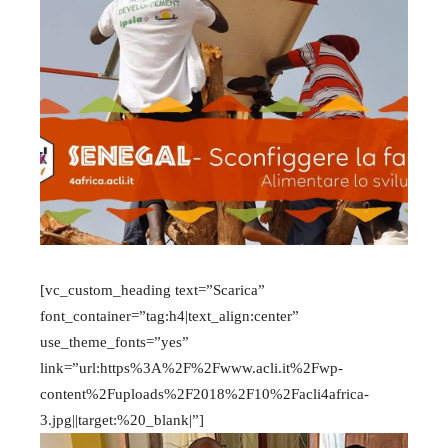
[vc_custom_heading text=”Scarica”
font_container=”tag:h4|text_align:center”
use_theme_fonts=”yes”
link=”url:https%3A%2F%2Fwww.acli.it%2Fwp-
content%2Fuploads%2F2018%2F10%2Facli4africa-
3.jpg||target:%20_blank|”]