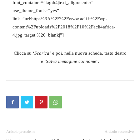
font_container=”tag:h4|text_align:center”
use_theme_fonts=”yes”
link=”url:https%3A%2F%2Fwww.acli.it%2Fwp-
content%2Fuploads%2F2018%2F10%2Facli4africa-
4.jpg||target:%20_blank|”]
Clicca su ‘
Scarica
‘ e poi, nella nuova scheda, tasto destro
e ‘
Salva immagine col nome
‘.
Articolo precedente
Articolo successivo