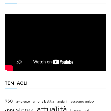
TEMI ACLI
730
assegno unico
ambiente
amoris laetitia
anziani
attualità
assistenza
bonus
caf