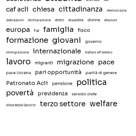
chiesa
cittadinanza
caf acli
democrazia
donne
detrazioni
diritti
disabilità
dichiarazione
elezioni
famiglia
europa
fisco
Fai
giovani
formazione
governo
internazionale
immigrazione
italiani all'estero
lavoro
migrazione
pace
migranti
pari opportunità
pace Ucraina
parità di genere
politica
Patronato Acli
pensione
povertà
previdenza
servizio civile
welfare
terzo settore
sicurezza lavoro