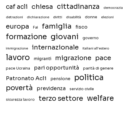
chiesa
cittadinanza
caf acli
democrazia
donne
detrazioni
diritti
disabilità
dichiarazione
elezioni
famiglia
europa
fisco
Fai
giovani
formazione
governo
internazionale
immigrazione
italiani all'estero
lavoro
migrazione
pace
migranti
pari opportunità
pace Ucraina
parità di genere
politica
Patronato Acli
pensione
povertà
previdenza
servizio civile
welfare
terzo settore
sicurezza lavoro