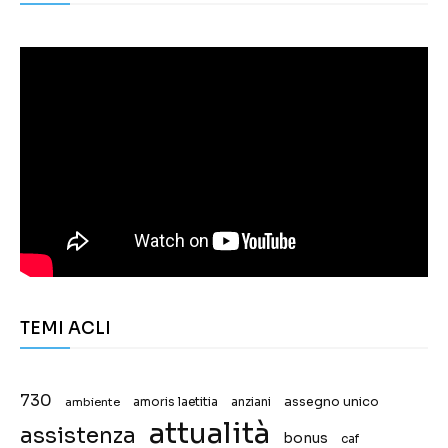
TEMI ACLI
730
assegno unico
ambiente
amoris laetitia
anziani
attualità
assistenza
bonus
caf