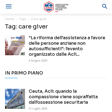
Home
Tags
Care giver
Tag: care giver
“La riforma dell’assistenza a favore
delle persone anziane non
autosufficienti”: l’evento
organizzato dalle Acli...
6 Giugno 2023
IN PRIMO PIANO
Ceuta, Acli: quando la
compassione viene sopraffatta
dall’ossessione securitaria
31 Luglio 2026