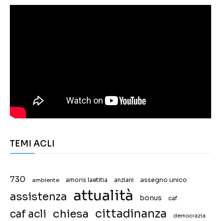
TEMI ACLI
730
assegno unico
ambiente
amoris laetitia
anziani
attualità
assistenza
bonus
caf
chiesa
cittadinanza
caf acli
democrazia