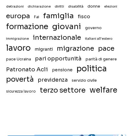
donne
detrazioni
diritti
disabilità
dichiarazione
elezioni
famiglia
europa
fisco
Fai
giovani
formazione
governo
internazionale
immigrazione
italiani all'estero
lavoro
migrazione
pace
migranti
pari opportunità
pace Ucraina
parità di genere
politica
Patronato Acli
pensione
povertà
previdenza
servizio civile
welfare
terzo settore
sicurezza lavoro