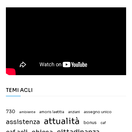
TEMI ACLI
730
assegno unico
ambiente
amoris laetitia
anziani
attualità
assistenza
bonus
caf
chiesa