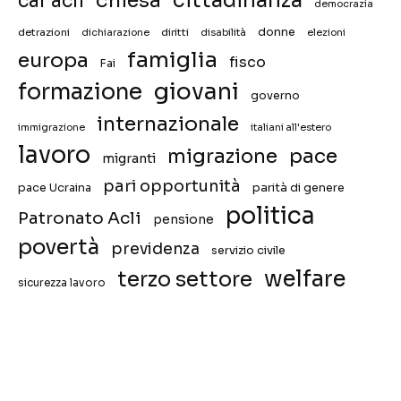
cittadinanza
caf acli
democrazia
donne
detrazioni
diritti
disabilità
dichiarazione
elezioni
famiglia
europa
fisco
Fai
giovani
formazione
governo
internazionale
immigrazione
italiani all'estero
lavoro
migrazione
pace
migranti
pari opportunità
pace Ucraina
parità di genere
politica
Patronato Acli
pensione
povertà
previdenza
servizio civile
welfare
terzo settore
sicurezza lavoro