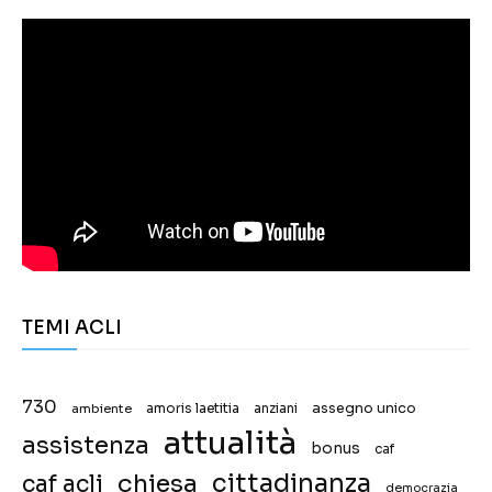
TEMI ACLI
730
assegno unico
ambiente
amoris laetitia
anziani
attualità
assistenza
bonus
caf
chiesa
cittadinanza
caf acli
democrazia