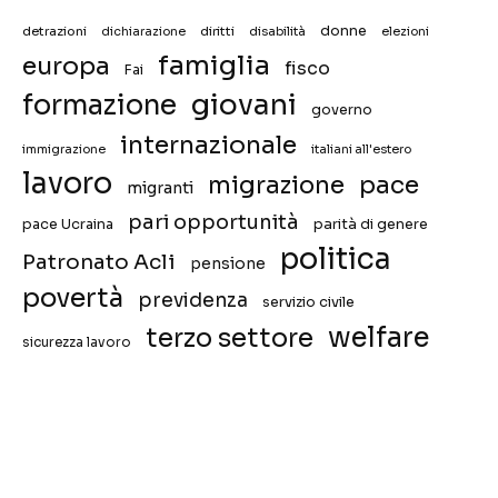
donne
detrazioni
diritti
disabilità
dichiarazione
elezioni
famiglia
europa
fisco
Fai
giovani
formazione
governo
internazionale
immigrazione
italiani all'estero
lavoro
migrazione
pace
migranti
pari opportunità
pace Ucraina
parità di genere
politica
Patronato Acli
pensione
povertà
previdenza
servizio civile
welfare
terzo settore
sicurezza lavoro