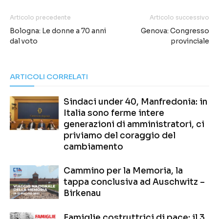
Articolo precedente
Articolo successivo
Bologna: Le donne a 70 anni
Genova: Congresso
dal voto
provinciale
ARTICOLI CORRELATI
Sindaci under 40, Manfredonia: in
Italia sono ferme intere
generazioni di amministratori, ci
priviamo del coraggio del
cambiamento
Cammino per la Memoria, la
tappa conclusiva ad Auschwitz –
Birkenau
Famiglie costruttrici di pace: il 3