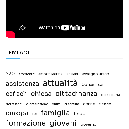
TEMI ACLI
730
assegno unico
ambiente
amoris laetitia
anziani
attualità
assistenza
bonus
caf
chiesa
cittadinanza
caf acli
democrazia
donne
detrazioni
diritti
disabilità
dichiarazione
elezioni
famiglia
europa
fisco
Fai
giovani
formazione
governo