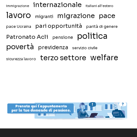
internazionale
immigrazione
italiani all'estero
lavoro
migrazione
pace
migranti
pari opportunità
pace Ucraina
parità di genere
politica
Patronato Acli
pensione
povertà
previdenza
servizio civile
welfare
terzo settore
sicurezza lavoro