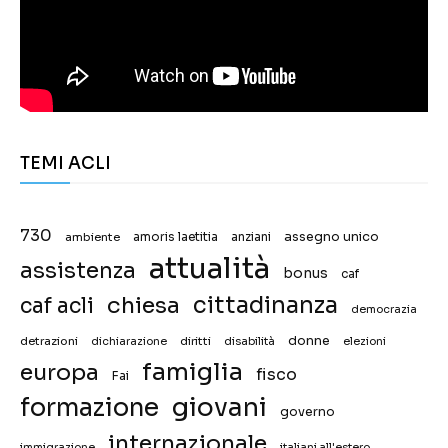
TEMI ACLI
730
assegno unico
ambiente
amoris laetitia
anziani
attualità
assistenza
bonus
caf
chiesa
cittadinanza
caf acli
democrazia
donne
detrazioni
diritti
disabilità
dichiarazione
elezioni
famiglia
europa
fisco
Fai
giovani
formazione
governo
internazionale
immigrazione
italiani all'estero