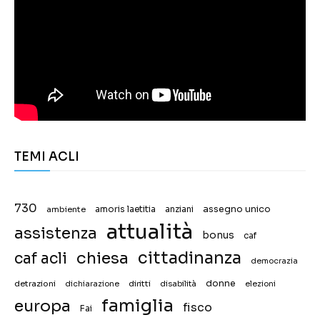
TEMI ACLI
730
assegno unico
ambiente
amoris laetitia
anziani
attualità
assistenza
bonus
caf
chiesa
cittadinanza
caf acli
democrazia
donne
detrazioni
diritti
disabilità
dichiarazione
elezioni
famiglia
europa
fisco
Fai