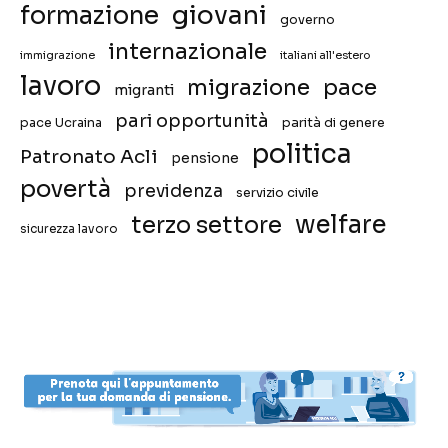
giovani
formazione
governo
internazionale
immigrazione
italiani all'estero
lavoro
migrazione
pace
migranti
pari opportunità
pace Ucraina
parità di genere
politica
Patronato Acli
pensione
povertà
previdenza
servizio civile
welfare
terzo settore
sicurezza lavoro