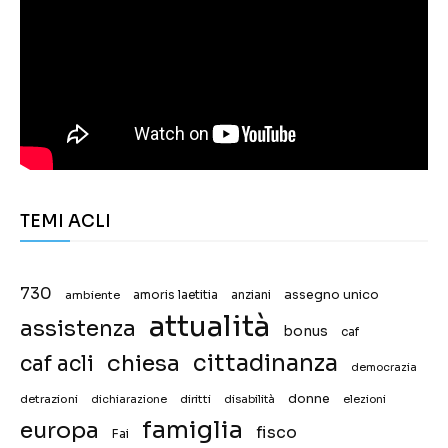
TEMI ACLI
730
assegno unico
ambiente
amoris laetitia
anziani
attualità
assistenza
bonus
caf
chiesa
cittadinanza
caf acli
democrazia
donne
detrazioni
diritti
disabilità
dichiarazione
elezioni
famiglia
europa
fisco
Fai