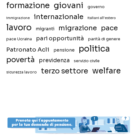
giovani
formazione
governo
internazionale
immigrazione
italiani all'estero
lavoro
migrazione
pace
migranti
pari opportunità
pace Ucraina
parità di genere
politica
Patronato Acli
pensione
povertà
previdenza
servizio civile
welfare
terzo settore
sicurezza lavoro