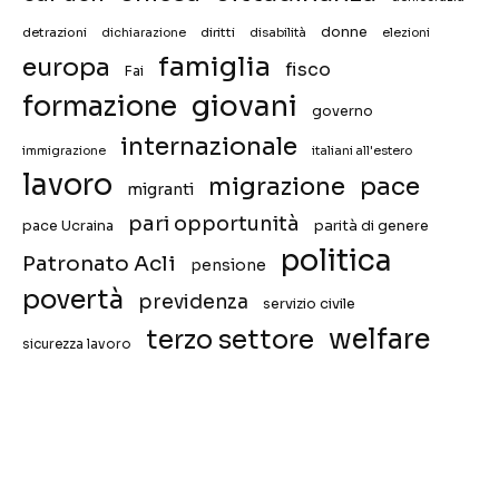
donne
detrazioni
diritti
disabilità
dichiarazione
elezioni
famiglia
europa
fisco
Fai
giovani
formazione
governo
internazionale
immigrazione
italiani all'estero
lavoro
migrazione
pace
migranti
pari opportunità
pace Ucraina
parità di genere
politica
Patronato Acli
pensione
povertà
previdenza
servizio civile
welfare
terzo settore
sicurezza lavoro