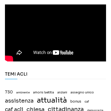
TEMI ACLI
730
assegno unico
ambiente
amoris laetitia
anziani
attualità
assistenza
bonus
caf
chiesa
cittadinanza
caf acli
democrazia