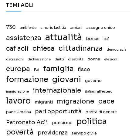
TEMI ACLI
730
assegno unico
ambiente
amoris laetitia
anziani
attualità
assistenza
bonus
caf
chiesa
cittadinanza
caf acli
democrazia
donne
detrazioni
diritti
disabilità
dichiarazione
elezioni
famiglia
europa
fisco
Fai
giovani
formazione
governo
internazionale
immigrazione
italiani all'estero
lavoro
migrazione
pace
migranti
pari opportunità
pace Ucraina
parità di genere
politica
Patronato Acli
pensione
povertà
previdenza
servizio civile