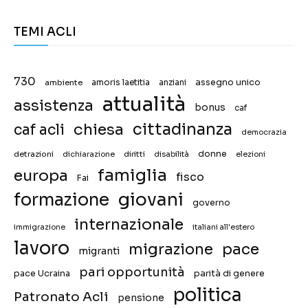
TEMI ACLI
730
assegno unico
ambiente
amoris laetitia
anziani
attualità
assistenza
bonus
caf
chiesa
cittadinanza
caf acli
democrazia
donne
detrazioni
diritti
disabilità
dichiarazione
elezioni
famiglia
europa
fisco
Fai
giovani
formazione
governo
internazionale
immigrazione
italiani all'estero
lavoro
migrazione
pace
migranti
pari opportunità
pace Ucraina
parità di genere
politica
Patronato Acli
pensione