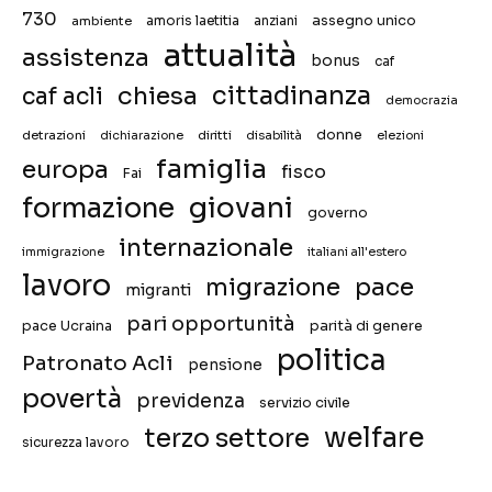
730
assegno unico
ambiente
amoris laetitia
anziani
attualità
assistenza
bonus
caf
chiesa
cittadinanza
caf acli
democrazia
donne
detrazioni
diritti
disabilità
dichiarazione
elezioni
famiglia
europa
fisco
Fai
giovani
formazione
governo
internazionale
immigrazione
italiani all'estero
lavoro
migrazione
pace
migranti
pari opportunità
pace Ucraina
parità di genere
politica
Patronato Acli
pensione
povertà
previdenza
servizio civile
welfare
terzo settore
sicurezza lavoro