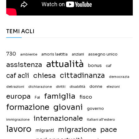
TEMI ACLI
730
assegno unico
ambiente
amoris laetitia
anziani
attualità
assistenza
bonus
caf
chiesa
cittadinanza
caf acli
democrazia
donne
detrazioni
diritti
disabilità
dichiarazione
elezioni
famiglia
europa
fisco
Fai
giovani
formazione
governo
internazionale
immigrazione
italiani all'estero
lavoro
migrazione
pace
migranti