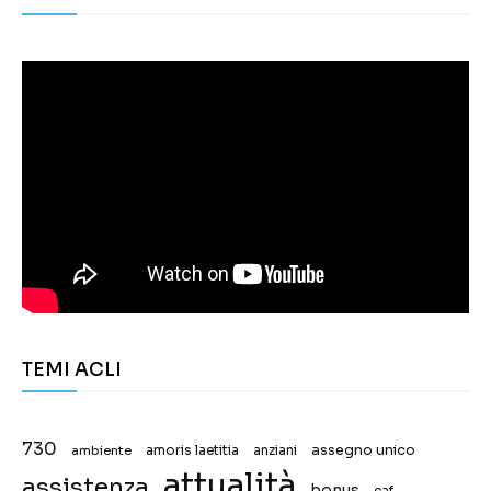
TEMI ACLI
730
assegno unico
ambiente
amoris laetitia
anziani
attualità
assistenza
bonus
caf