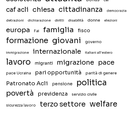
chiesa
cittadinanza
caf acli
democrazia
donne
detrazioni
diritti
disabilità
dichiarazione
elezioni
famiglia
europa
fisco
Fai
giovani
formazione
governo
internazionale
immigrazione
italiani all'estero
lavoro
migrazione
pace
migranti
pari opportunità
pace Ucraina
parità di genere
politica
Patronato Acli
pensione
povertà
previdenza
servizio civile
welfare
terzo settore
sicurezza lavoro