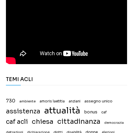
TEMI ACLI
730
assegno unico
ambiente
amoris laetitia
anziani
attualità
assistenza
bonus
caf
chiesa
cittadinanza
caf acli
democrazia
donne
detrazioni
diritti
disabilità
dichiarazione
elezioni