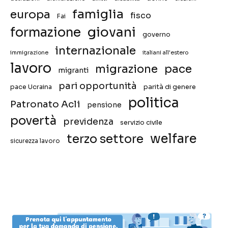
famiglia
europa
fisco
Fai
giovani
formazione
governo
internazionale
immigrazione
italiani all'estero
lavoro
migrazione
pace
migranti
pari opportunità
pace Ucraina
parità di genere
politica
Patronato Acli
pensione
povertà
previdenza
servizio civile
welfare
terzo settore
sicurezza lavoro