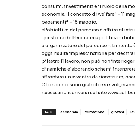
consumi, investimenti e il ruolo della mo
economia. Il concetto di welfare” – 11 mag
pagamenti” – 18 maggio.
«L’obiettivo del percorso è offrire gli st
questioni dell’economia politica – dichi
e organizzatore del percorso -. L’intento 
oggi risulta imprescindibile per decifra
pilastro il lavoro, non può non interroga
dinamiche elaborando schemi interpretati
affrontare un avvenire da ricostruire, oc
Gli incontri sono gratuiti e si svolgerann
necessario iscriversi sul sito www.aclibe
TAGS
economia
formazione
giovani
la