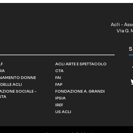
Acli - Ass
Via G. 
S
LF
ACLI ARTE E SPETTACOLO
RRA
CTA
NAMENTO DONNE
FAI
DELLE ACLI
FAP
ZIONE SOCIALE -
FONDAZIONE A. GRANDI
STA
IPSIA
IREF
US ACLI