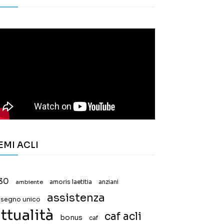
EMI ACLI
30
ambiente
amoris laetitia
anziani
assistenza
ssegno unico
ttualità
caf acli
bonus
caf