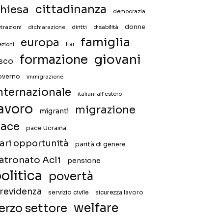
hiesa
cittadinanza
democrazia
donne
trazioni
diritti
disabilità
dichiarazione
famiglia
europa
Fai
ezioni
giovani
formazione
isco
overno
immigrazione
nternazionale
italiani all'estero
avoro
migrazione
migranti
ace
pace Ucraina
ari opportunità
parità di genere
atronato Acli
pensione
olitica
povertà
revidenza
servizio civile
sicurezza lavoro
welfare
erzo settore