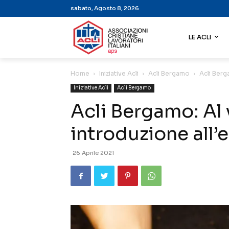
sabato, Agosto 8, 2026
LE ACLI
Home
Iniziative Acli
Acli Bergamo
Acli Berg
Iniziative Acli
Acli Bergamo
Acli Bergamo: Al
introduzione all’
26 Aprile 2021