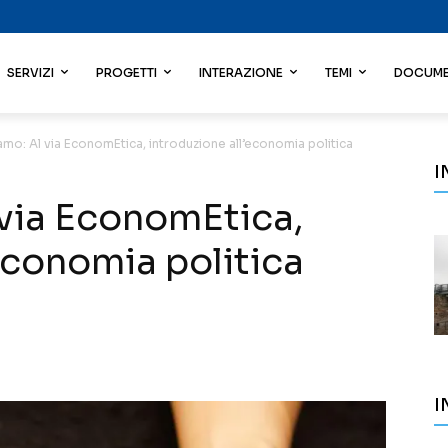
SERVIZI
PROGETTI
INTERAZIONE
TEMI
DOCUME
amo: Al via EconomEtica, introduzione all’economia politica
I
 via EconomEtica,
economia politica
I