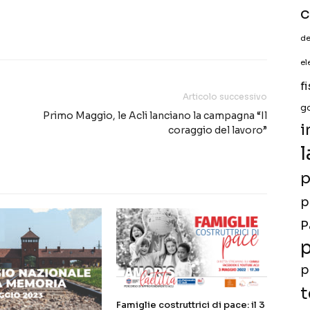
c
de
el
f
Articolo successivo
g
Primo Maggio, le Acli lanciano la campagna “Il
i
coraggio del lavoro”
l
p
p
P
p
p
t
Famiglie costruttrici di pace: il 3