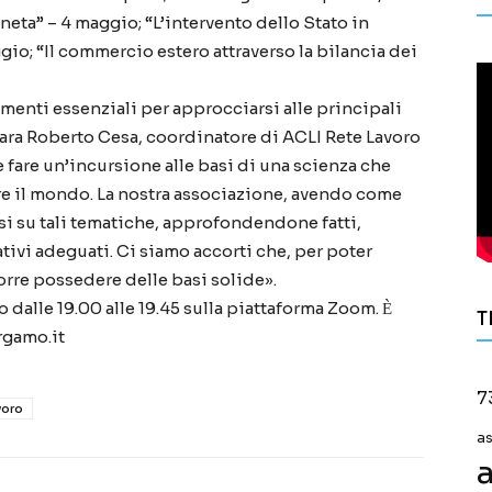
neta” – 4 maggio; “L’intervento dello Stato in
gio; “Il commercio estero attraverso la bilancia dei
rumenti essenziali per approcciarsi alle principali
ara Roberto Cesa, coordinatore di ACLI Rete Lavoro
è fare un’incursione alle basi di una scienza che
re il mondo. La nostra associazione, avendo come
rsi su tali tematiche, approfondendone fatti,
vi adeguati. Ci siamo accorti che, per poter
corre possedere delle basi solide».
o dalle 19.00 alle 19.45 sulla piattaforma Zoom. Ѐ
T
rgamo.it
7
voro
a
a