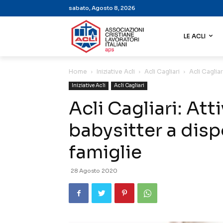
sabato, Agosto 8, 2026
LE ACLI
Home
Iniziative Acli
Acli Cagliari
Acli Cagliar
Iniziative Acli
Acli Cagliari
Acli Cagliari: Att
babysitter a disp
famiglie
28 Agosto 2020