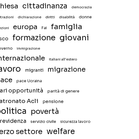
hiesa
cittadinanza
democrazia
donne
trazioni
diritti
disabilità
dichiarazione
famiglia
europa
Fai
ezioni
giovani
formazione
isco
overno
immigrazione
nternazionale
italiani all'estero
avoro
migrazione
migranti
ace
pace Ucraina
ari opportunità
parità di genere
atronato Acli
pensione
olitica
povertà
revidenza
servizio civile
sicurezza lavoro
welfare
erzo settore