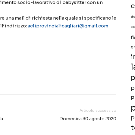
serimento socio-lavorativo di babysitter con un
c
de
re una mail di richiesta nella quale si specificano le
ll’indirizzo:
acliprovincialicagliari@gmail.com
el
f
g
i
l
p
p
P
p
Articolo successivo
p
la
Domenica 30 agosto 2020
t