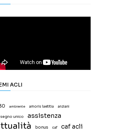
EMI ACLI
30
ambiente
amoris laetitia
anziani
assistenza
ssegno unico
ttualità
caf acli
bonus
caf