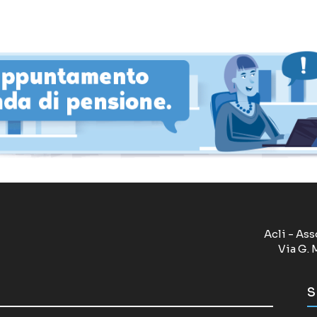
Acli - Ass
Via G. 
S