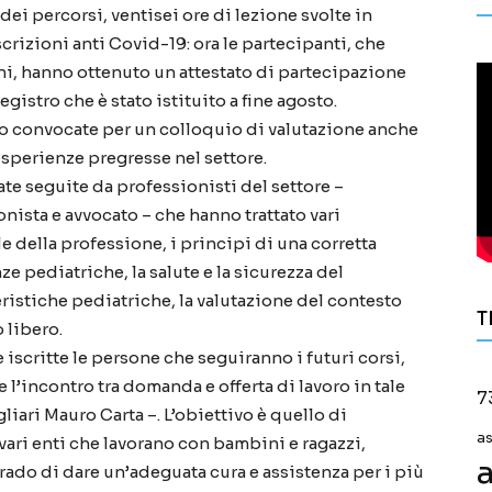
dei percorsi, ventisei ore di lezione svolte in
crizioni anti Covid-19: ora le partecipanti, che
ni, hanno ottenuto un attestato di partecipazione
gistro che è stato istituito a fine agosto.
no convocate per un colloquio di valutazione anche
 esperienze pregresse nel settore.
ate seguite da professionisti del settore –
nista e avvocato – che hanno trattato vari
e della professione, i principi di una corretta
e pediatriche, la salute e la sicurezza del
ristiche pediatriche, la valutazione del contesto
T
 libero.
iscritte le persone che seguiranno i futuri corsi,
e l’incontro tra domanda e offerta di lavoro in tale
7
iari Mauro Carta –. L’obiettivo è quello di
a
 vari enti che lavorano con bambini e ragazzi,
a
grado di dare un’adeguata cura e assistenza per i più