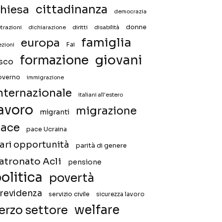
hiesa
cittadinanza
democrazia
donne
trazioni
diritti
disabilità
dichiarazione
famiglia
europa
Fai
ezioni
giovani
formazione
isco
overno
immigrazione
nternazionale
italiani all'estero
avoro
migrazione
migranti
ace
pace Ucraina
ari opportunità
parità di genere
atronato Acli
pensione
olitica
povertà
revidenza
servizio civile
sicurezza lavoro
welfare
erzo settore