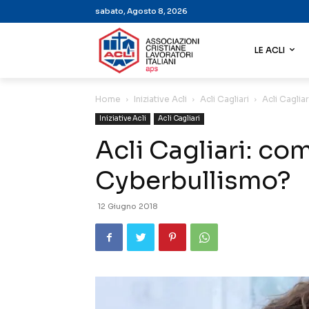
sabato, Agosto 8, 2026
LE ACLI
Home
Iniziative Acli
Acli Cagliari
Acli Caglia
Iniziative Acli
Acli Cagliari
Acli Cagliari: com
Cyberbullismo?
12 Giugno 2018