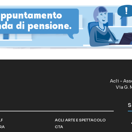
Acli - Ass
Via G. 
S
LF
ACLI ARTE E SPETTACOLO
RRA
CTA