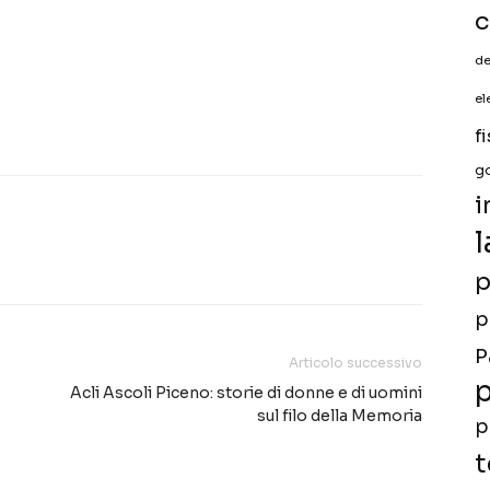
c
de
el
f
g
i
l
p
p
P
Articolo successivo
p
Acli Ascoli Piceno: storie di donne e di uomini
sul filo della Memoria
p
t