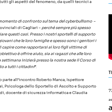
tutti gli aspetti del fenomeno, da quelli tecnici a
omento di confronto sul tema del cyberbullismo
–
ovinciali di Cagliari –
perché sempre più spesso
e questi casi. Presso i nostri sportelli di supporto
iovani che le loro famiglie e spesso sono i genitori i
capire come rapportarsi ai loro figli vittime di
iettivo è offrire aiuto, sia ai ragazzi che alle loro
settimana inizierà presso la nostra sede il Corso di
 a tutti i cittadini
”.
T
 parte all’incontro Roberto Manca, Ispettore
Lai, Psicologa dello Sportello di Ascolto e Supporto
7
udi, docente di sicurezza informatica e Claudia
a
a