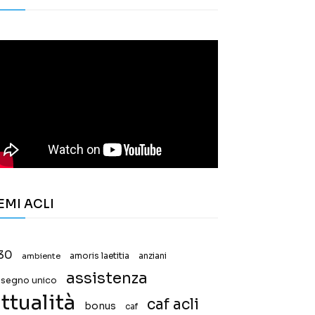
EMI ACLI
30
ambiente
amoris laetitia
anziani
assistenza
ssegno unico
ttualità
caf acli
bonus
caf