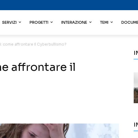
SERVIZI
PROGETTI
INTERAZIONE
TEMI
DOCUME
ri: come affrontare il Cyberbullismo?
I
e affrontare il
I