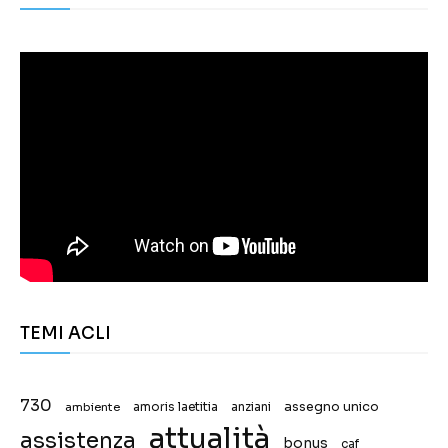
TEMI ACLI
730
assegno unico
ambiente
amoris laetitia
anziani
attualità
assistenza
bonus
caf