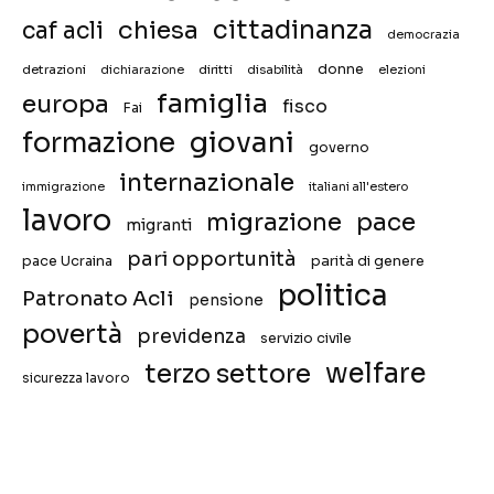
chiesa
cittadinanza
caf acli
democrazia
donne
detrazioni
diritti
disabilità
dichiarazione
elezioni
famiglia
europa
fisco
Fai
giovani
formazione
governo
internazionale
immigrazione
italiani all'estero
lavoro
migrazione
pace
migranti
pari opportunità
pace Ucraina
parità di genere
politica
Patronato Acli
pensione
povertà
previdenza
servizio civile
welfare
terzo settore
sicurezza lavoro