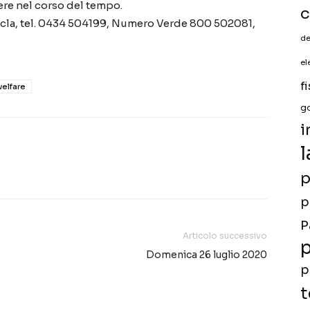
re nel corso del tempo.
c
ecla, tel. 0434 504199, Numero Verde 800 502081,
de
el
f
elfare
g
i
l
p
p
P
Articolo successivo
p
Domenica 26 luglio 2020
p
t