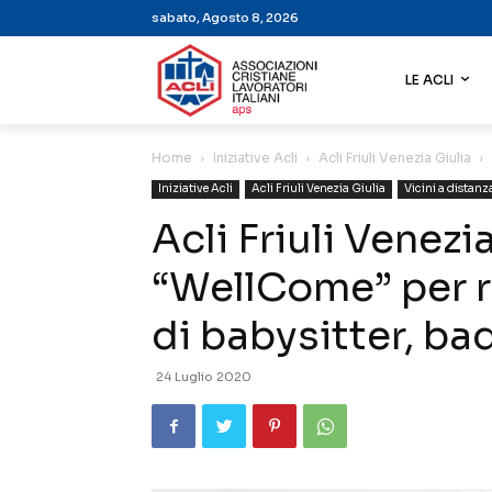
sabato, Agosto 8, 2026
LE ACLI
Home
Iniziative Acli
Acli Friuli Venezia Giulia
Iniziative Acli
Acli Friuli Venezia Giulia
Vicini a distanz
Acli Friuli Venezi
“WellCome” per r
di babysitter, bad
24 Luglio 2020