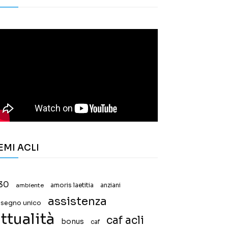
EMI ACLI
30
ambiente
amoris laetitia
anziani
assistenza
ssegno unico
ttualità
caf acli
bonus
caf