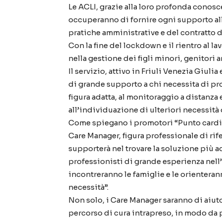
Le ACLI, grazie alla loro profonda conosce
occuperanno di fornire ogni supporto alle
pratiche amministrative e del contratto d
Con la fine del lockdown e il rientro al la
nella gestione dei figli minori, genitori a
Il servizio, attivo in Friuli Venezia Giulia
di grande supporto a chi necessita di pro
figura adatta, al monitoraggio a distanza
all’individuazione di ulteriori necessità d
Come spiegano i promotori “Punto cardin
Care Manager, figura professionale di ri
supporterà nel trovare la soluzione più a
professionisti di grande esperienza nell’a
incontreranno le famiglie e le orienterann
necessità”.
Non solo, i Care Manager saranno di aiut
percorso di cura intrapreso, in modo da 