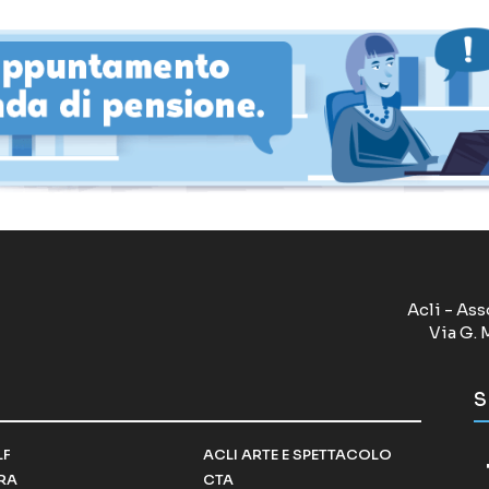
Acli - Ass
Via G. 
S
LF
ACLI ARTE E SPETTACOLO
RRA
CTA