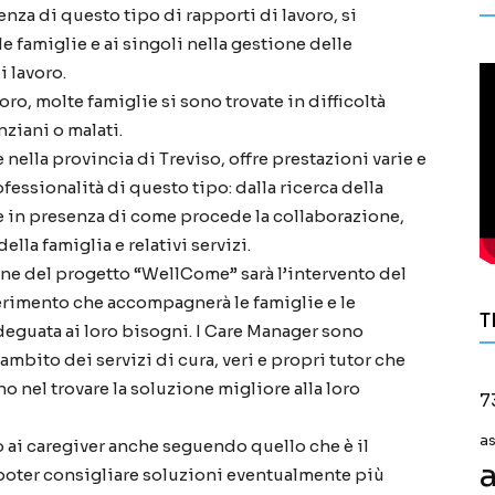
nza di questo tipo di rapporti di lavoro, si
 famiglie e ai singoli nella gestione delle
i lavoro.
voro, molte famiglie si sono trovate in difficoltà
nziani o malati.
 e nella provincia di Treviso, offre prestazioni varie e
fessionalità di questo tipo: dalla ricerca della
 e in presenza di come procede la collaborazione,
ella famiglia e relativi servizi.
e del progetto “WellCome” sarà l’intervento del
ferimento che accompagnerà le famiglie e le
T
deguata ai loro bisogni. I Care Manager sono
mbito dei servizi di cura, veri e propri tutor che
o nel trovare la soluzione migliore alla loro
7
a
o ai caregiver anche seguendo quello che è il
a
poter consigliare soluzioni eventualmente più