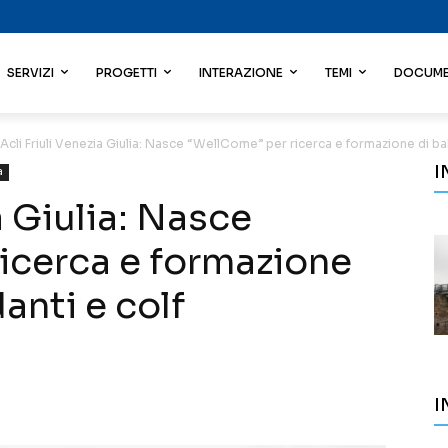
SERVIZI
PROGETTI
INTERAZIONE
TEMI
DOCUME
Acli Friuli Venezia Giulia: Nasce “WellCome” per ricerca e formazione di baby
I
a
a Giulia: Nasce
icerca e formazione
anti e colf
I