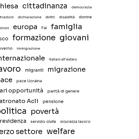
hiesa
cittadinanza
democrazia
donne
trazioni
diritti
disabilità
dichiarazione
famiglia
europa
Fai
ezioni
giovani
formazione
isco
overno
immigrazione
nternazionale
italiani all'estero
avoro
migrazione
migranti
ace
pace Ucraina
ari opportunità
parità di genere
atronato Acli
pensione
olitica
povertà
revidenza
servizio civile
sicurezza lavoro
welfare
erzo settore