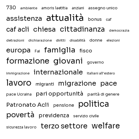
730
assegno unico
ambiente
amoris laetitia
anziani
attualità
assistenza
bonus
caf
chiesa
cittadinanza
caf acli
democrazia
donne
detrazioni
diritti
disabilità
dichiarazione
elezioni
famiglia
europa
fisco
Fai
giovani
formazione
governo
internazionale
immigrazione
italiani all'estero
lavoro
migrazione
pace
migranti
pari opportunità
pace Ucraina
parità di genere
politica
Patronato Acli
pensione
povertà
previdenza
servizio civile
welfare
terzo settore
sicurezza lavoro