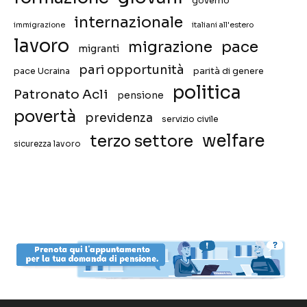
governo
internazionale
immigrazione
italiani all'estero
lavoro
migrazione
pace
migranti
pari opportunità
pace Ucraina
parità di genere
politica
Patronato Acli
pensione
povertà
previdenza
servizio civile
welfare
terzo settore
sicurezza lavoro