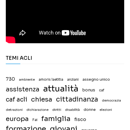
TEMI ACLI
730
assegno unico
ambiente
amoris laetitia
anziani
attualità
assistenza
bonus
caf
chiesa
cittadinanza
caf acli
democrazia
donne
detrazioni
diritti
disabilità
dichiarazione
elezioni
famiglia
europa
fisco
Fai
giovani
formazione