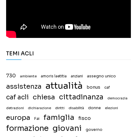
TEMI ACLI
730
assegno unico
ambiente
amoris laetitia
anziani
attualità
assistenza
bonus
caf
chiesa
cittadinanza
caf acli
democrazia
donne
detrazioni
diritti
disabilità
dichiarazione
elezioni
famiglia
europa
fisco
Fai
giovani
formazione
governo