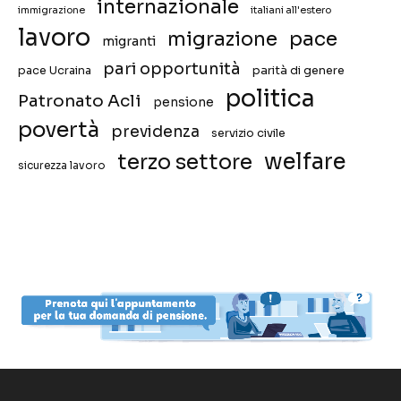
internazionale
immigrazione
italiani all'estero
lavoro
migrazione
pace
migranti
pari opportunità
pace Ucraina
parità di genere
politica
Patronato Acli
pensione
povertà
previdenza
servizio civile
welfare
terzo settore
sicurezza lavoro