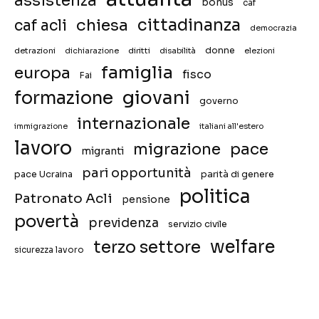
assistenza
bonus
caf
chiesa
cittadinanza
caf acli
democrazia
donne
detrazioni
diritti
disabilità
dichiarazione
elezioni
famiglia
europa
fisco
Fai
giovani
formazione
governo
internazionale
immigrazione
italiani all'estero
lavoro
migrazione
pace
migranti
pari opportunità
pace Ucraina
parità di genere
politica
Patronato Acli
pensione
povertà
previdenza
servizio civile
welfare
terzo settore
sicurezza lavoro