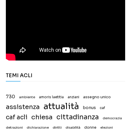
TEMI ACLI
730
assegno unico
ambiente
amoris laetitia
anziani
attualità
assistenza
bonus
caf
chiesa
cittadinanza
caf acli
democrazia
donne
detrazioni
diritti
disabilità
dichiarazione
elezioni