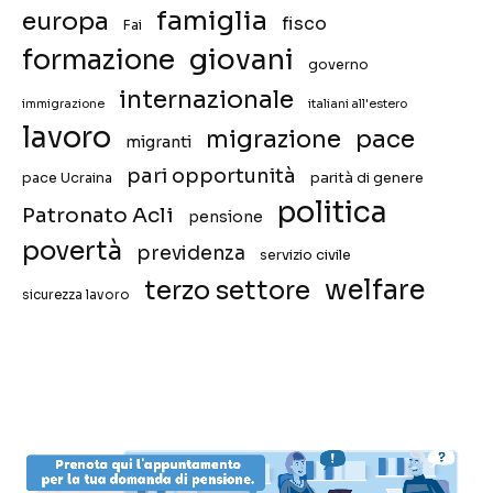
famiglia
europa
fisco
Fai
giovani
formazione
governo
internazionale
immigrazione
italiani all'estero
lavoro
migrazione
pace
migranti
pari opportunità
pace Ucraina
parità di genere
politica
Patronato Acli
pensione
povertà
previdenza
servizio civile
welfare
terzo settore
sicurezza lavoro