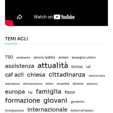
TEMI ACLI
730
assegno unico
ambiente
amoris laetitia
anziani
attualità
assistenza
bonus
caf
chiesa
cittadinanza
caf acli
democrazia
donne
detrazioni
diritti
disabilità
dichiarazione
elezioni
famiglia
europa
fisco
Fai
giovani
formazione
governo
internazionale
immigrazione
italiani all'estero